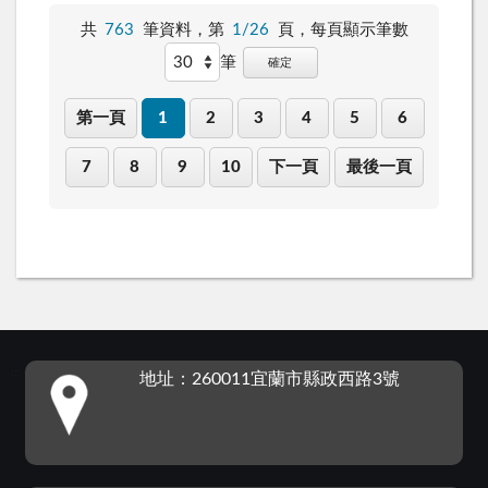
共
763
筆資料，第
1/26
頁，
每頁顯示筆數
筆
確定
第一頁
1
2
3
4
5
6
7
8
9
10
下一頁
最後一頁
:::
地址：260011宜蘭市縣政西路3號