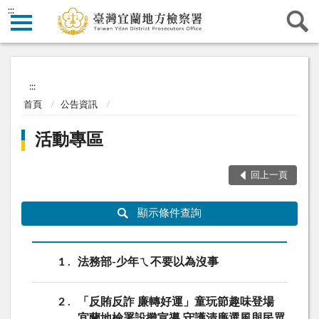
:::
:::
首頁
公告資訊
活動專區
回上一頁
顯示條件查詢
1
法務部-少年ㄟ不要以為沒事
2
「反賄反詐 廉轉好運」童玩節趣味登場
宜蘭地檢署設攤宣導 守護清廉選風與民眾