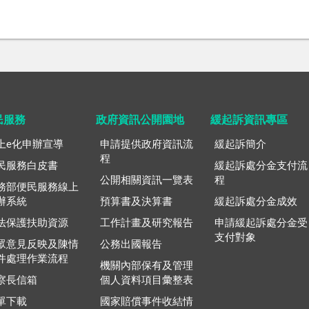
民服務
政府資訊公開園地
緩起訴資訊專區
上e化申辦宣導
申請提供政府資訊流
緩起訴簡介
程
民服務白皮書
緩起訴處分金支付流
公開相關資訊一覽表
程
務部便民服務線上
辦系統
預算書及決算書
緩起訴處分金成效
法保護扶助資源
工作計畫及研究報告
申請緩起訴處分金受
支付對象
眾意見反映及陳情
公務出國報告
件處理作業流程
機關內部保有及管理
察長信箱
個人資料項目彙整表
單下載
國家賠償事件收結情