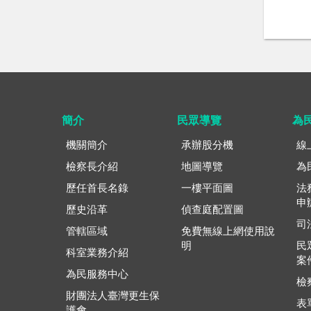
簡介
民眾導覽
為
機關簡介
承辦股分機
線
檢察長介紹
地圖導覽
為
歷任首長名錄
一樓平面圖
法
申
歷史沿革
偵查庭配置圖
司
管轄區域
免費無線上網使用說
明
民
科室業務介紹
案
為民服務中心
檢
財團法人臺灣更生保
表
護會