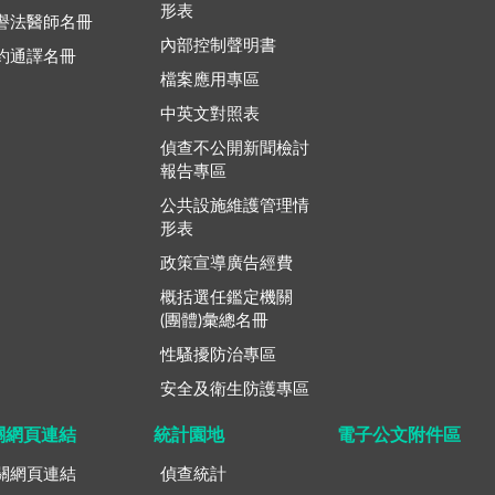
形表
譽法醫師名冊
內部控制聲明書
約通譯名冊
檔案應用專區
中英文對照表
偵查不公開新聞檢討
報告專區
公共設施維護管理情
形表
政策宣導廣告經費
概括選任鑑定機關
(團體)彙總名冊
性騷擾防治專區
安全及衛生防護專區
關網頁連結
統計園地
電子公文附件區
關網頁連結
偵查統計