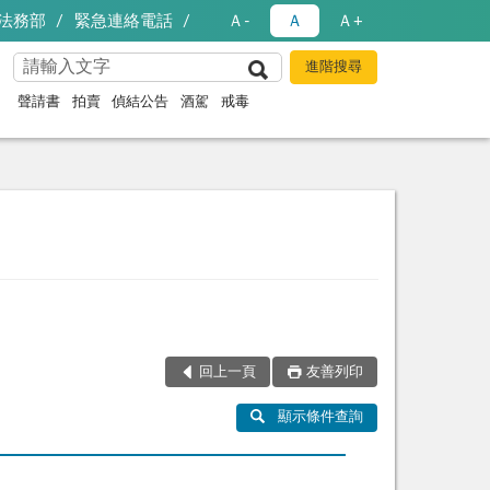
法務部
緊急連絡電話
Ａ-
Ａ
Ａ+
聲請書
拍賣
偵結公告
酒駕
戒毒
回上一頁
友善列印
顯示條件查詢