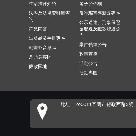
生活法律介紹
電子公佈欄
法學及法規資料庫查
反詐騙宣導新聞專區
詢
公示送達、刑事保證
常見問答
金發還及贓款發還公
告
出版品及手冊專區
案件偵結公告
動畫影音專區
政策宣導
反賄選專區
活動公告
廉政園地
活動專區
:::
地址：260011宜蘭市縣政西路3號