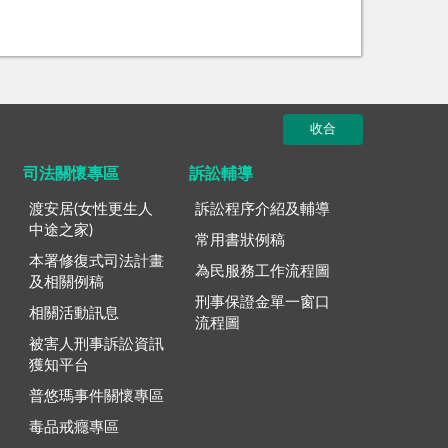
收合
司法關懷專區
訴訟輔導
渡安居(女性更生人
訴訟程序介紹及輔導
中途之家)
常用書狀例稿
本署修復式司法計畫
為民服務工作流程圖
及相關例稿
刑事保證金單一窗口
相關活動訊息
流程圖
被害人刑事訴訟資訊
獲知平台
普悠瑪事件關懷專區
毒品戒癮專區