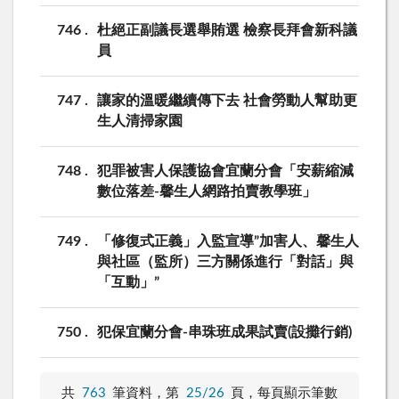
746
杜絕正副議長選舉賄選 檢察長拜會新科議
員
747
讓家的溫暖繼續傳下去 社會勞動人幫助更
生人清掃家園
748
犯罪被害人保護協會宜蘭分會「安薪縮減
數位落差-馨生人網路拍賣教學班」
749
「修復式正義」入監宣導”加害人、馨生人
與社區（監所）三方關係進行「對話」與
「互動」”
750
犯保宜蘭分會-串珠班成果試賣(設攤行銷)
共
763
筆資料，第
25/26
頁，
每頁顯示筆數