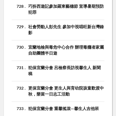
728
巧扮西遊記參加羅東藝穗節 宣導暑期預防
犯罪
729
社會勞動人彭先生 參加中視唱旺新台灣錄
影
730
宜蘭地檢與毒危中心合作 辦理毒癮者家屬
自助團體半日遊
731
犯保宜蘭分會 呂檢察長訪視馨生人 新聞
稿
732
更保宜蘭分會 更生人與育幼院孩童歡渡中
秋，樂當一日志工活動
733
犯保宜蘭分會 重馨搖滾—馨生人吉他班