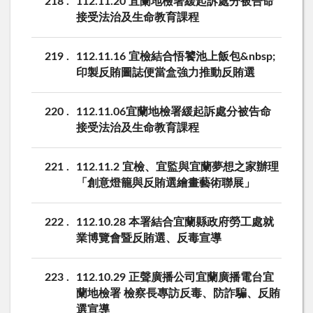
218
112.11.20 宜蘭地檢署緩起訴處分被告命
接受法治及生命教育課程
219
112.11.16 宜檢結合悟饕池上飯包&nbsp;
印製反賄圖誌便當盒強力推動反賄選
220
112.11.06宜蘭地檢署緩起訴處分被告命
接受法治及生命教育課程
221
112.11.2 宜檢、宜監與宜蘭夢想之家辦理
「創意燈籠與反賄選繪畫藝術聯展」
222
112.10.28 本署結合宜蘭縣政府勞工處就
業博覽會暨反賄選、反毒宣導
223
112.10.29 正聲廣播公司宜蘭廣播電台宜
蘭地檢署 檢察長專訪反毒、防詐騙、反賄
選宣導