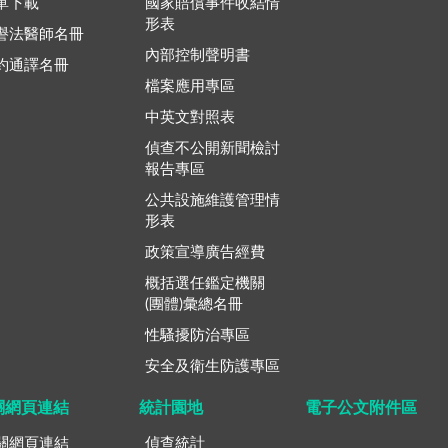
單下載
國家賠償事件收結情
形表
譽法醫師名冊
內部控制聲明書
約通譯名冊
檔案應用專區
中英文對照表
偵查不公開新聞檢討
報告專區
公共設施維護管理情
形表
政策宣導廣告經費
概括選任鑑定機關
(團體)彙總名冊
性騷擾防治專區
安全及衛生防護專區
關網頁連結
統計園地
電子公文附件區
關網頁連結
偵查統計