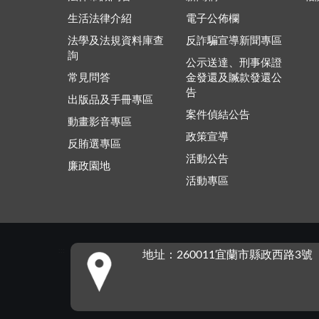
生活法律介紹
電子公佈欄
法學及法規資料庫查
反詐騙宣導新聞專區
詢
公示送達、刑事保證
常見問答
金發還及贓款發還公
告
出版品及手冊專區
案件偵結公告
動畫影音專區
政策宣導
反賄選專區
活動公告
廉政園地
活動專區
:::
地址：260011宜蘭市縣政西路3號