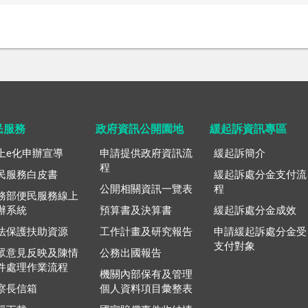
民服務
政府資訊公開園地
緩起訴資訊專區
上e化申辦宣導
申請提供政府資訊流
緩起訴簡介
程
民服務白皮書
緩起訴處分金支付流
公開相關資訊一覽表
程
務部便民服務線上
辦系統
預算書及決算書
緩起訴處分金成效
法保護扶助資源
工作計畫及研究報告
申請緩起訴處分金受
支付對象
眾意見反映及陳情
公務出國報告
件處理作業流程
機關內部保有及管理
察長信箱
個人資料項目彙整表