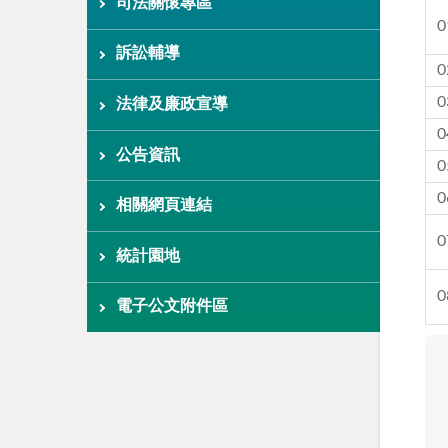
司法關懷專區
0
訴訟輔導
0
0
法律及廉政宣導
0
公告資訊
0
0
相關網頁連結
0
統計園地
0
電子公文附件區