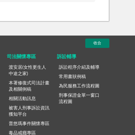
收合
司法關懷專區
訴訟輔導
渡安居(女性更生人
訴訟程序介紹及輔導
中途之家)
常用書狀例稿
本署修復式司法計畫
為民服務工作流程圖
及相關例稿
刑事保證金單一窗口
相關活動訊息
流程圖
被害人刑事訴訟資訊
獲知平台
普悠瑪事件關懷專區
毒品戒癮專區