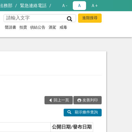
法務部
緊急連絡電話
Ａ-
Ａ
Ａ+
聲請書
拍賣
偵結公告
酒駕
戒毒
回上一頁
友善列印
顯示條件查詢
公開日期/發布日期