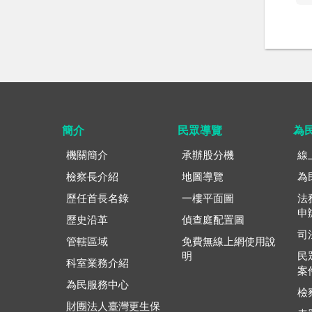
簡介
民眾導覽
為
機關簡介
承辦股分機
線
檢察長介紹
地圖導覽
為
歷任首長名錄
一樓平面圖
法
申
歷史沿革
偵查庭配置圖
司
管轄區域
免費無線上網使用說
明
民
科室業務介紹
案
為民服務中心
檢
財團法人臺灣更生保