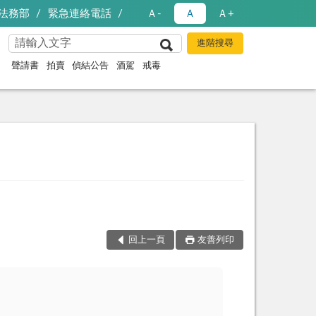
法務部
緊急連絡電話
Ａ-
Ａ
Ａ+
聲請書
拍賣
偵結公告
酒駕
戒毒
回上一頁
友善列印