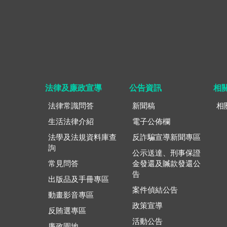
法律及廉政宣導
公告資訊
相
法律常識問答
新聞稿
相
生活法律介紹
電子公佈欄
法學及法規資料庫查
反詐騙宣導新聞專區
詢
公示送達、刑事保證
常見問答
金發還及贓款發還公
告
出版品及手冊專區
案件偵結公告
動畫影音專區
政策宣導
反賄選專區
活動公告
廉政園地