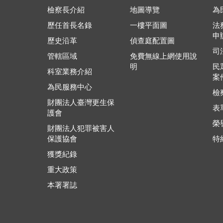
檢察長介紹
地圖導覽
為
歷任首長名錄
一樓平面圖
法
申
歷史沿革
偵查庭配置圖
司
管轄區域
免費無線上網使用說
明
民
科室業務介紹
案
為民服務中心
檢
財團法人臺灣更生保
表
護會
榮
財團法人犯罪被害人
保護協會
特
獲獎紀錄
重大政策
本署署誌