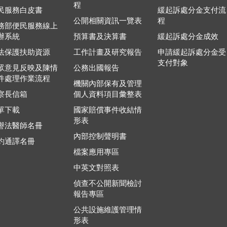
程
民服務白皮書
緩起訴處分金支付流
公開相關資訊一覽表
程
務部便民服務線上
辦系統
預算書及決算書
緩起訴處分金成效
法保護扶助資源
工作計畫及研究報告
申請緩起訴處分金受
支付對象
眾意見反映及陳情
公務出國報告
件處理作業流程
機關內部保有及管理
察長信箱
個人資料項目彙整表
單下載
國家賠償事件收結情
形表
譽法醫師名冊
內部控制聲明書
約通譯名冊
檔案應用專區
中英文對照表
偵查不公開新聞檢討
報告專區
公共設施維護管理情
形表