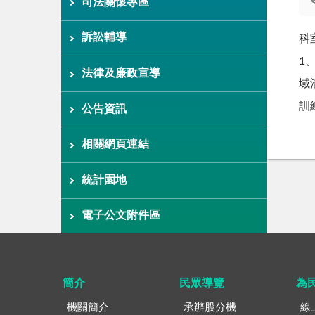
司法關懷專區
訴訟輔導
科
1
法律及廉政宣導
域
訓
公告資訊
相關網頁連結
統計園地
電子公文附件區
簡介
民眾導覽
為
機關簡介
承辦股分機
線