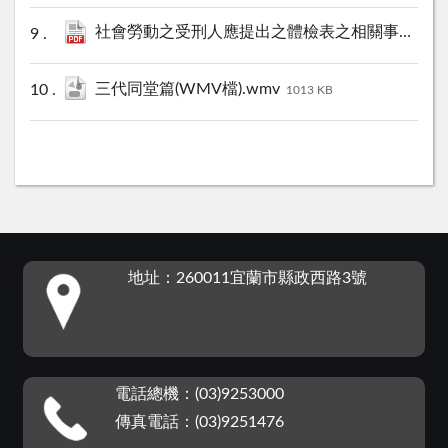
社會勞動之受刑人應提出之體檢表之相關事項說明(PDF檔).pdf
三代同堂篇(WMV檔).wmv
1013 KB
:::
地址：260011宜蘭市縣政西路3號
電話總機：(03)9253000
傳真電話：(03)9251476