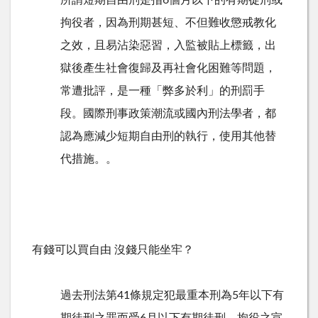
所謂短期自由刑是指6個月以下的有期徒刑或
拘役者，因為刑期甚短、不但難收懲戒教化
之效，且易沾染惡習，入監被貼上標籤，出
獄後產生社會復歸及再社會化困難等問題，
常遭批評，是一種「弊多於利」的刑罰手
段。國際刑事政策潮流或國內刑法學者，都
認為應減少短期自由刑的執行，使用其他替
代措施。。
有錢可以買自由 沒錢只能坐牢？
過去刑法第41條規定犯最重本刑為5年以下有