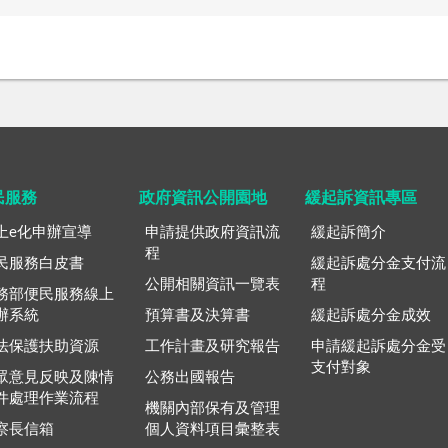
民服務
政府資訊公開園地
緩起訴資訊專區
上e化申辦宣導
申請提供政府資訊流
緩起訴簡介
程
民服務白皮書
緩起訴處分金支付流
公開相關資訊一覽表
程
務部便民服務線上
辦系統
預算書及決算書
緩起訴處分金成效
法保護扶助資源
工作計畫及研究報告
申請緩起訴處分金受
支付對象
眾意見反映及陳情
公務出國報告
件處理作業流程
機關內部保有及管理
察長信箱
個人資料項目彙整表