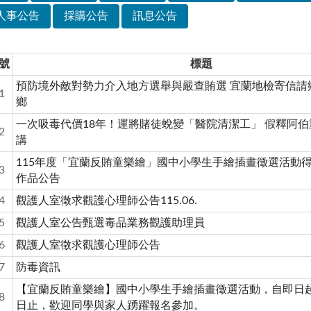
人事公告
採購公告
訊息公告
號
標題
預防境外敵對勢力介入地方選舉與嚴查賄選 宜蘭地檢寄信請
1
鄉
一次吸毒代價18年！運將賭徒蛻變「醫院清潔工」 假釋阿
2
講
115年度「宜蘭反賄童樂繪」國中小學生手繪插畫徵選活動
3
作品公告
4
觀護人室徵求觀護心理師公告115.06.
5
觀護人室公告甄選毒品業務觀護助理員
6
觀護人室徵求觀護心理師公告
7
防毒資訊
【宜蘭反賄童樂繪】國中小學生手繪插畫徵選活動，自即日起
8
日止，歡迎同學與家人踴躍報名參加。