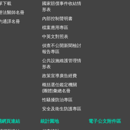
單下載
國家賠償事件收結情
形表
譽法醫師名冊
內部控制聲明書
約通譯名冊
檔案應用專區
中英文對照表
偵查不公開新聞檢討
報告專區
公共設施維護管理情
形表
政策宣導廣告經費
概括選任鑑定機關
(團體)彙總名冊
性騷擾防治專區
安全及衛生防護專區
關網頁連結
統計園地
電子公文附件區