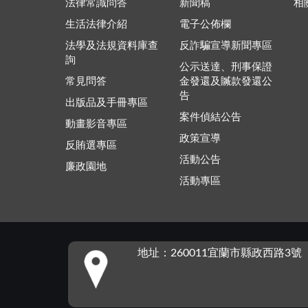
法律常識問答
新聞稿
相
生活法律介紹
電子公佈欄
法學及法規資料庫查
反詐騙宣導新聞專區
詢
公示送達、刑事保證
常見問答
金發還及贓款發還公
告
出版品及手冊專區
案件偵結公告
動畫影音專區
政策宣導
反賄選專區
活動公告
廉政園地
活動專區
:::
地址：260011宜蘭市縣政西路3號