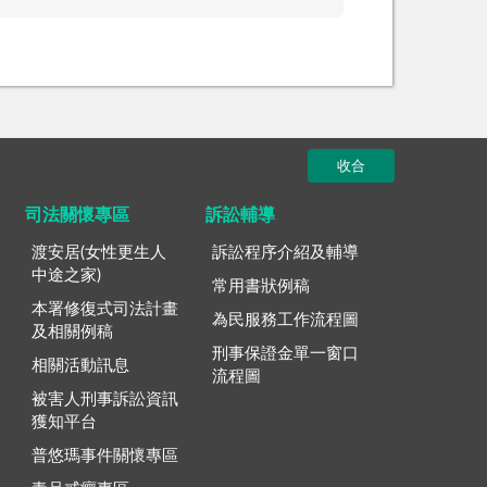
收合
司法關懷專區
訴訟輔導
渡安居(女性更生人
訴訟程序介紹及輔導
中途之家)
常用書狀例稿
本署修復式司法計畫
為民服務工作流程圖
及相關例稿
刑事保證金單一窗口
相關活動訊息
流程圖
被害人刑事訴訟資訊
獲知平台
普悠瑪事件關懷專區