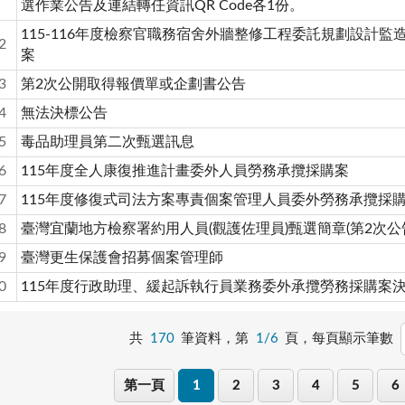
選作業公告及連結轉任資訊QR Code各1份。
115-116年度檢察官職務宿舍外牆整修工程委託規劃設計監
2
案
3
第2次公開取得報價單或企劃書公告
4
無法決標公告
5
毒品助理員第二次甄選訊息
6
115年度全人康復推進計畫委外人員勞務承攬採購案
7
115年度修復式司法方案專責個案管理人員委外勞務承攬採
8
臺灣宜蘭地方檢察署約用人員(觀護佐理員)甄選簡章(第2次公
9
臺灣更生保護會招募個案管理師
0
115年度行政助理、緩起訴執行員業務委外承攬勞務採購案
共
170
筆資料，第
1/6
頁，
每頁顯示筆數
第一頁
1
2
3
4
5
6