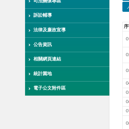
司法關懷專區
訴訟輔導
序
法律及廉政宣導
0
公告資訊
0
相關網頁連結
0
統計園地
0
電子公文附件區
0
0
0
0