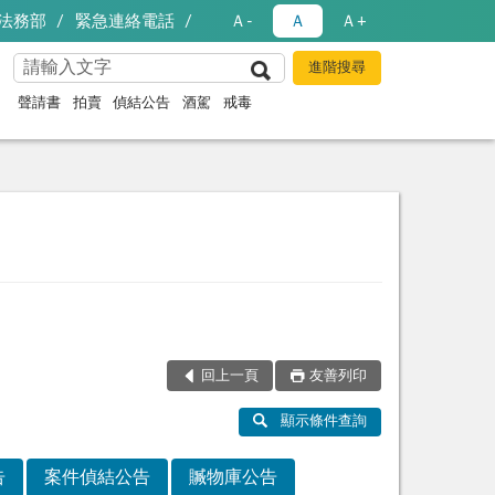
法務部
緊急連絡電話
Ａ-
Ａ
Ａ+
聲請書
拍賣
偵結公告
酒駕
戒毒
回上一頁
友善列印
顯示條件查詢
告
案件偵結公告
贓物庫公告