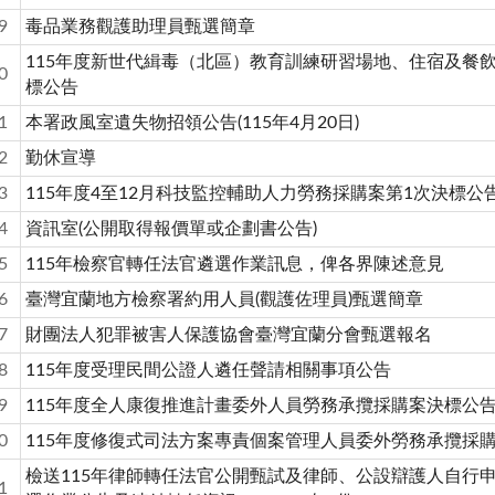
9
毒品業務觀護助理員甄選簡章
115年度新世代緝毒（北區）教育訓練研習場地、住宿及餐
0
標公告
1
本署政風室遺失物招領公告(115年4月20日)
2
勤休宣導
3
115年度4至12月科技監控輔助人力勞務採購案第1次決標公
4
資訊室(公開取得報價單或企劃書公告)
5
115年檢察官轉任法官遴選作業訊息，俾各界陳述意見
6
臺灣宜蘭地方檢察署約用人員(觀護佐理員)甄選簡章
7
財團法人犯罪被害人保護協會臺灣宜蘭分會甄選報名
8
115年度受理民間公證人遴任聲請相關事項公告
9
115年度全人康復推進計畫委外人員勞務承攬採購案決標公
0
115年度修復式司法方案專責個案管理人員委外勞務承攬採
檢送115年律師轉任法官公開甄試及律師、公設辯護人自行
1