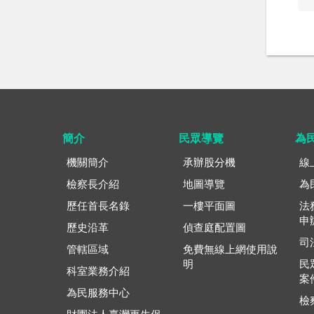
簡介
民眾導覽
為
機關簡介
承辦股分機
線
檢察長介紹
地圖導覽
為
歷任首長名錄
一樓平面圖
法
申
歷史沿革
偵查庭配置圖
司
管轄區域
免費無線上網使用說
明
民
科室業務介紹
案
為民服務中心
檢