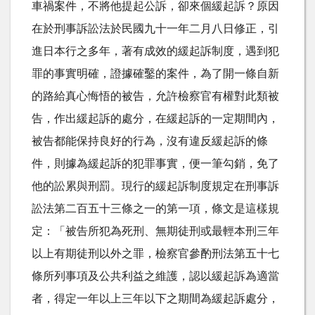
車禍案件，不將他提起公訴，卻來個緩起訴？原因
在於刑事訴訟法於民國九十一年二月八日修正，引
進日本行之多年，著有成效的緩起訴制度，遇到犯
罪的事實明確，證據確鑿的案件，為了開一條自新
的路給真心悔悟的被告，允許檢察官有權對此類被
告，作出緩起訴的處分，在緩起訴的一定期間內，
被告都能保持良好的行為，沒有違反緩起訴的條
件，則據為緩起訴的犯罪事實，便一筆勾銷，免了
他的訟累與刑罰。現行的緩起訴制度規定在刑事訴
訟法第二百五十三條之一的第一項，條文是這樣規
定：「被告所犯為死刑、無期徒刑或最輕本刑三年
以上有期徒刑以外之罪，檢察官參酌刑法第五十七
條所列事項及公共利益之維護，認以緩起訴為適當
者，得定一年以上三年以下之期間為緩起訴處分，