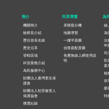
簡介
民眾導覽
為
機關簡介
承辦股分機
線
檢察長介紹
地圖導覽
為
歷任首長名錄
一樓平面圖
法
申
歷史沿革
偵查庭配置圖
司
管轄區域
免費無線上網使用說
明
民
科室業務介紹
案
為民服務中心
檢
財團法人臺灣更生保
表
護會
榮
財團法人犯罪被害人
保護協會
特
獲獎紀錄