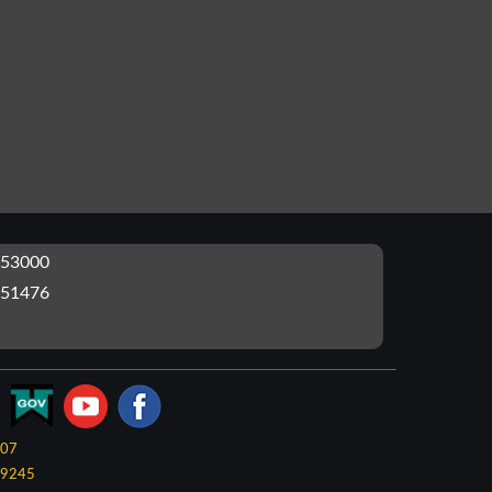
53000
51476
-07
9245