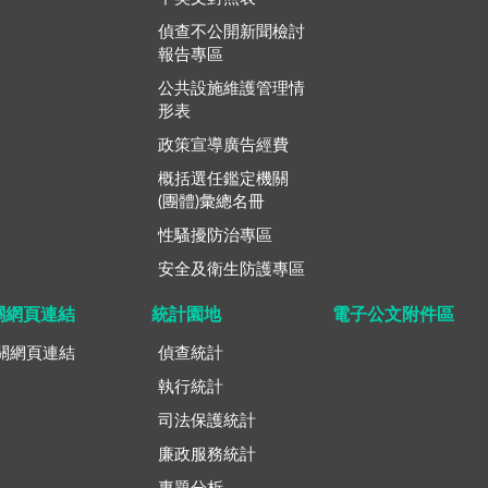
偵查不公開新聞檢討
報告專區
公共設施維護管理情
形表
政策宣導廣告經費
概括選任鑑定機關
(團體)彙總名冊
性騷擾防治專區
安全及衛生防護專區
關網頁連結
統計園地
電子公文附件區
關網頁連結
偵查統計
執行統計
司法保護統計
廉政服務統計