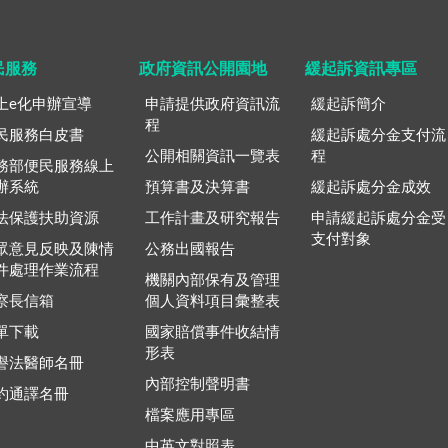
民服務
政府資訊公開園地
緩起訴資訊專區
上e化申辦宣導
申請提供政府資訊流
緩起訴簡介
程
民服務白皮書
緩起訴處分金支付流
公開相關資訊一覽表
程
務部便民服務線上
辦系統
預算書及決算書
緩起訴處分金成效
法保護扶助資源
工作計畫及研究報告
申請緩起訴處分金受
支付對象
眾意見反映及陳情
公務出國報告
件處理作業流程
機關內部保有及管理
察長信箱
個人資料項目彙整表
單下載
國家賠償事件收結情
形表
譽法醫師名冊
內部控制聲明書
約通譯名冊
檔案應用專區
中英文對照表