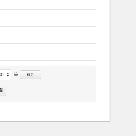
筆
確定
頁