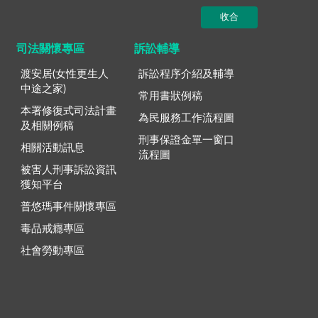
收合
司法關懷專區
訴訟輔導
渡安居(女性更生人
訴訟程序介紹及輔導
中途之家)
常用書狀例稿
本署修復式司法計畫
為民服務工作流程圖
及相關例稿
刑事保證金單一窗口
相關活動訊息
流程圖
被害人刑事訴訟資訊
獲知平台
普悠瑪事件關懷專區
毒品戒癮專區
社會勞動專區