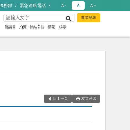
法務部
緊急連絡電話
Ａ-
Ａ
Ａ+
聲請書
拍賣
偵結公告
酒駕
戒毒
回上一頁
友善列印