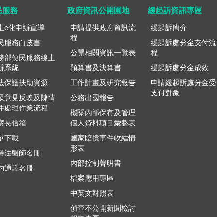
民服務
政府資訊公開園地
緩起訴資訊專區
上e化申辦宣導
申請提供政府資訊流
緩起訴簡介
程
民服務白皮書
緩起訴處分金支付流
公開相關資訊一覽表
程
務部便民服務線上
辦系統
預算書及決算書
緩起訴處分金成效
法保護扶助資源
工作計畫及研究報告
申請緩起訴處分金受
支付對象
眾意見反映及陳情
公務出國報告
件處理作業流程
機關內部保有及管理
察長信箱
個人資料項目彙整表
單下載
國家賠償事件收結情
形表
譽法醫師名冊
內部控制聲明書
約通譯名冊
檔案應用專區
中英文對照表
偵查不公開新聞檢討