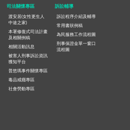
司法關懷專區
訴訟輔導
渡安居(女性更生人
訴訟程序介紹及輔導
中途之家)
常用書狀例稿
本署修復式司法計畫
為民服務工作流程圖
及相關例稿
刑事保證金單一窗口
相關活動訊息
流程圖
被害人刑事訴訟資訊
獲知平台
普悠瑪事件關懷專區
毒品戒癮專區
社會勞動專區