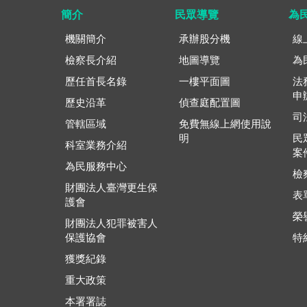
簡介
民眾導覽
為
機關簡介
承辦股分機
線
檢察長介紹
地圖導覽
為
歷任首長名錄
一樓平面圖
法
申
歷史沿革
偵查庭配置圖
司
管轄區域
免費無線上網使用說
明
民
科室業務介紹
案
為民服務中心
檢
財團法人臺灣更生保
表
護會
榮
財團法人犯罪被害人
保護協會
特
獲獎紀錄
重大政策
本署署誌