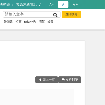
法務部
緊急連絡電話
Ａ-
Ａ
Ａ+
聲請書
拍賣
偵結公告
酒駕
戒毒
回上一頁
友善列印