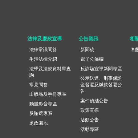
法律及廉政宣導
公告資訊
相
法律常識問答
新聞稿
相
生活法律介紹
電子公佈欄
法學及法規資料庫查
反詐騙宣導新聞專區
詢
公示送達、刑事保證
常見問答
金發還及贓款發還公
告
出版品及手冊專區
案件偵結公告
動畫影音專區
政策宣導
反賄選專區
活動公告
廉政園地
活動專區