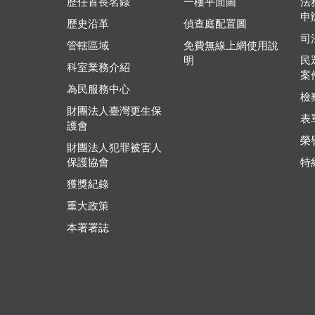
歷任首長名錄
一樓平面圖
法
申
歷史沿革
偵查庭配置圖
司
管轄區域
免費無線上網使用說
明
民
科室業務介紹
案
為民服務中心
檢
財團法人臺灣更生保
表
護會
榮
財團法人犯罪被害人
保護協會
特
獲獎紀錄
重大政策
本署署誌