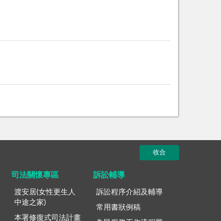
收合
司法關懷專區
訴訟輔導
渡安居(女性更生人
訴訟程序介紹及輔導
中途之家)
常用書狀例稿
本署修復式司法計畫