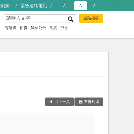
法務部
緊急連絡電話
Ａ-
Ａ
Ａ+
聲請書
拍賣
偵結公告
酒駕
戒毒
回上一頁
友善列印