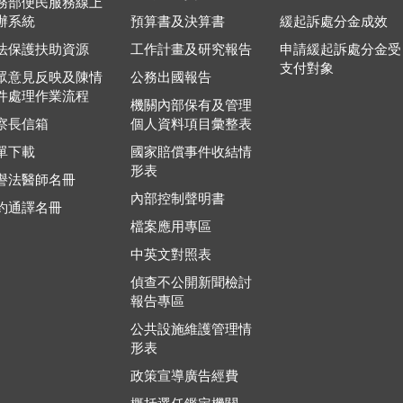
務部便民服務線上
辦系統
預算書及決算書
緩起訴處分金成效
法保護扶助資源
工作計畫及研究報告
申請緩起訴處分金受
支付對象
眾意見反映及陳情
公務出國報告
件處理作業流程
機關內部保有及管理
察長信箱
個人資料項目彙整表
單下載
國家賠償事件收結情
形表
譽法醫師名冊
內部控制聲明書
約通譯名冊
檔案應用專區
中英文對照表
偵查不公開新聞檢討
報告專區
公共設施維護管理情
形表
政策宣導廣告經費