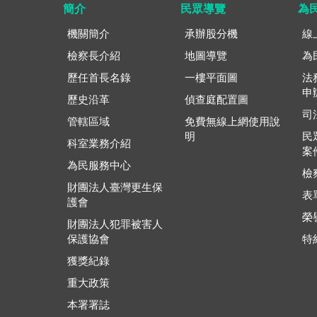
簡介
民眾導覽
為
機關簡介
承辦股分機
線
檢察長介紹
地圖導覽
為
歷任首長名錄
一樓平面圖
法
申
歷史沿革
偵查庭配置圖
司
管轄區域
免費無線上網使用說
明
民
科室業務介紹
案
為民服務中心
檢
財團法人臺灣更生保
表
護會
榮
財團法人犯罪被害人
保護協會
特
獲獎紀錄
重大政策
本署署誌