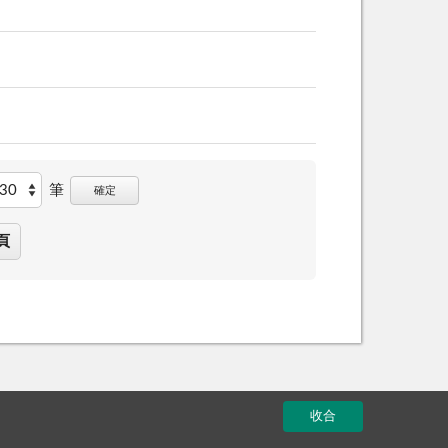
筆
確定
頁
收合