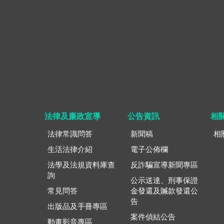
法律及廉政宣導
公告資訊
相
法律常識問答
新聞稿
相
生活法律介紹
電子公佈欄
法學及法規資料庫查
反詐騙宣導新聞專區
詢
公示送達、刑事保證
常見問答
金發還及贓款發還公
告
出版品及手冊專區
案件偵結公告
動畫影音專區