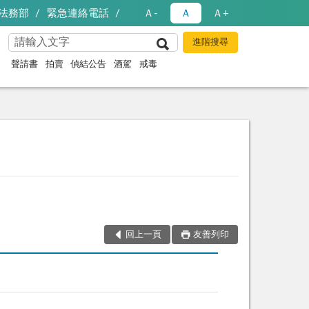
法務部
緊急連絡電話
Ａ-
Ａ
Ａ+
聲請書
拍賣
偵結公告
酒駕
戒毒
回上一頁
友善列印