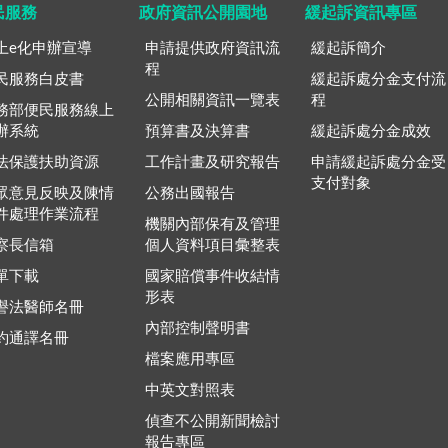
民服務
政府資訊公開園地
緩起訴資訊專區
上e化申辦宣導
申請提供政府資訊流
緩起訴簡介
程
民服務白皮書
緩起訴處分金支付流
公開相關資訊一覽表
程
務部便民服務線上
辦系統
預算書及決算書
緩起訴處分金成效
法保護扶助資源
工作計畫及研究報告
申請緩起訴處分金受
支付對象
眾意見反映及陳情
公務出國報告
件處理作業流程
機關內部保有及管理
察長信箱
個人資料項目彙整表
單下載
國家賠償事件收結情
形表
譽法醫師名冊
內部控制聲明書
約通譯名冊
檔案應用專區
中英文對照表
偵查不公開新聞檢討
報告專區