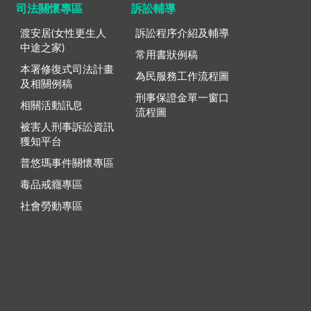
司法關懷專區
訴訟輔導
渡安居(女性更生人
訴訟程序介紹及輔導
中途之家)
常用書狀例稿
本署修復式司法計畫
為民服務工作流程圖
及相關例稿
刑事保證金單一窗口
相關活動訊息
流程圖
被害人刑事訴訟資訊
獲知平台
普悠瑪事件關懷專區
毒品戒癮專區
社會勞動專區