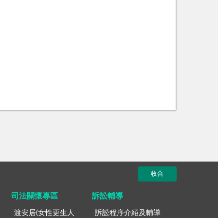
收合
司法關懷專區
訴訟輔導
渡安居(女性更生人
訴訟程序介紹及輔導