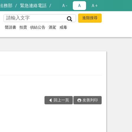
法務部
緊急連絡電話
Ａ-
Ａ
Ａ+
聲請書
拍賣
偵結公告
酒駕
戒毒
回上一頁
友善列印