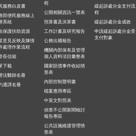
程
民服務白皮書
緩起訴處分金支付流
公開相關資訊一覽表
程
務部便民服務線上
辦系統
預算書及決算書
緩起訴處分金成效
法保護扶助資源
工作計畫及研究報告
申請緩起訴處分金受
支付對象
眾意見反映及陳情
公務出國報告
件處理作業流程
機關內部保有及管理
察長信箱
個人資料項目彙整表
單下載
國家賠償事件收結情
形表
譽法醫師名冊
內部控制聲明書
約通譯名冊
檔案應用專區
中英文對照表
偵查不公開新聞檢討
報告專區
公共設施維護管理情
形表