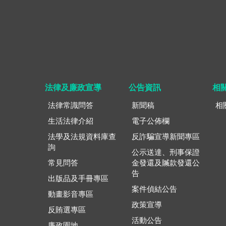
法律及廉政宣導
公告資訊
相
法律常識問答
新聞稿
相
生活法律介紹
電子公佈欄
法學及法規資料庫查
反詐騙宣導新聞專區
詢
公示送達、刑事保證
常見問答
金發還及贓款發還公
告
出版品及手冊專區
案件偵結公告
動畫影音專區
政策宣導
反賄選專區
活動公告
廉政園地