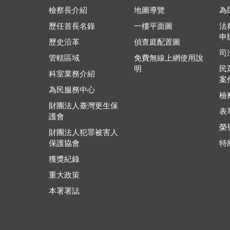
檢察長介紹
地圖導覽
為
歷任首長名錄
一樓平面圖
法
申
歷史沿革
偵查庭配置圖
司
管轄區域
免費無線上網使用說
明
民
科室業務介紹
案
為民服務中心
檢
財團法人臺灣更生保
表
護會
榮
財團法人犯罪被害人
保護協會
特
獲獎紀錄
重大政策
本署署誌