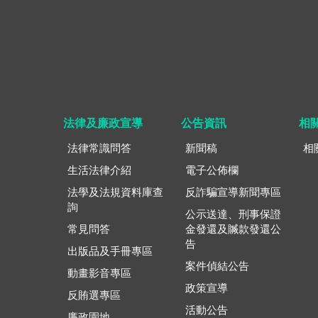
法律及廉政宣導
公告資訊
相
法律常識問答
新聞稿
相
生活法律介紹
電子公佈欄
法學及法規資料庫查
反詐騙宣導新聞專區
詢
公示送達、刑事保證
常見問答
金發還及贓款發還公
告
出版品及手冊專區
案件偵結公告
動畫影音專區
政策宣導
反賄選專區
活動公告
廉政園地