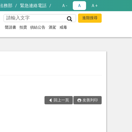
法務部
緊急連絡電話
Ａ-
Ａ
Ａ+
聲請書
拍賣
偵結公告
酒駕
戒毒
回上一頁
友善列印