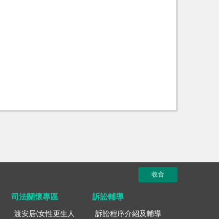
收合
司法關懷專區
訴訟輔導
渡安居(女性更生人
訴訟程序介紹及輔導