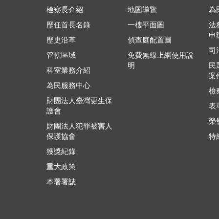
檢察長介紹
地圖導覽
為
歷任首長名錄
一樓平面圖
法
申
歷史沿革
偵查庭配置圖
司
管轄區域
免費無線上網使用說
明
民
科室業務介紹
案
為民服務中心
檢
財團法人臺灣更生保
表
護會
榮
財團法人犯罪被害人
保護協會
特
獲獎紀錄
重大政策
本署署誌