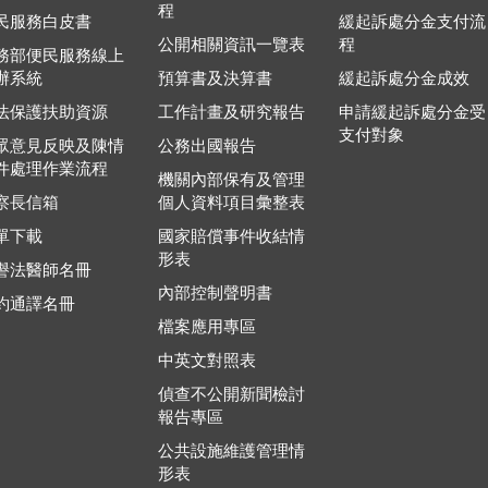
程
民服務白皮書
緩起訴處分金支付流
公開相關資訊一覽表
程
務部便民服務線上
辦系統
預算書及決算書
緩起訴處分金成效
法保護扶助資源
工作計畫及研究報告
申請緩起訴處分金受
支付對象
眾意見反映及陳情
公務出國報告
件處理作業流程
機關內部保有及管理
察長信箱
個人資料項目彙整表
單下載
國家賠償事件收結情
形表
譽法醫師名冊
內部控制聲明書
約通譯名冊
檔案應用專區
中英文對照表
偵查不公開新聞檢討
報告專區
公共設施維護管理情
形表