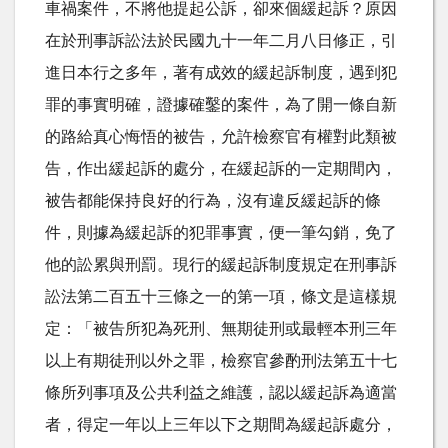
車禍案件，不將他提起公訴，卻來個緩起訴？原因
在於刑事訴訟法於民國九十一年二月八日修正，引
進日本行之多年，著有成效的緩起訴制度，遇到犯
罪的事實明確，證據確鑿的案件，為了開一條自新
的路給真心悔悟的被告，允許檢察官有權對此類被
告，作出緩起訴的處分，在緩起訴的一定期間內，
被告都能保持良好的行為，沒有違反緩起訴的條
件，則據為緩起訴的犯罪事實，便一筆勾銷，免了
他的訟累與刑罰。現行的緩起訴制度規定在刑事訴
訟法第二百五十三條之一的第一項，條文是這樣規
定：「被告所犯為死刑、無期徒刑或最輕本刑三年
以上有期徒刑以外之罪，檢察官參酌刑法第五十七
條所列事項及公共利益之維護，認以緩起訴為適當
者，得定一年以上三年以下之期間為緩起訴處分，