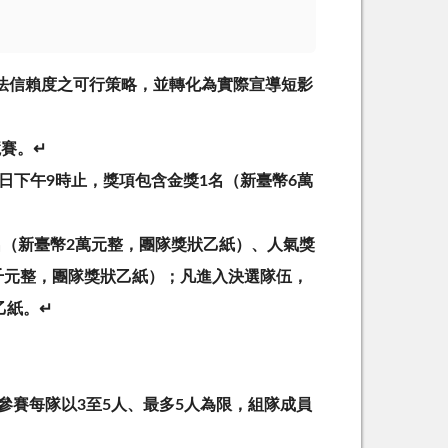
法
信
賴
度
之
可
行
策
略
，
並
轉
化
為
實
際
宣
導
短
影
競
賽
。
↵
日
下
午
9
時
止
，
獎
項
包
含
金
獎
1
名
（
新
臺
幣
6
萬
名
（
新
臺
幣
2
萬
元
整
，
團
隊
獎
狀
乙
紙
）
、
人
氣
獎
千
元
整
，
團
隊
獎
狀
乙
紙
）
；
凡
進
入
決
選
隊
伍
，
乙
紙
。
↵
參
賽
每
隊
以
3
至
5
人
、
最
多
5
人
為
限
，
組
隊
成
員