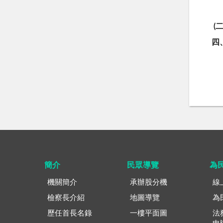
(
四
簡介
民眾導覽
為
機關簡介
承辦股分機
線
檢察長介紹
地圖導覽
為
歷任首長名錄
一樓平面圖
法