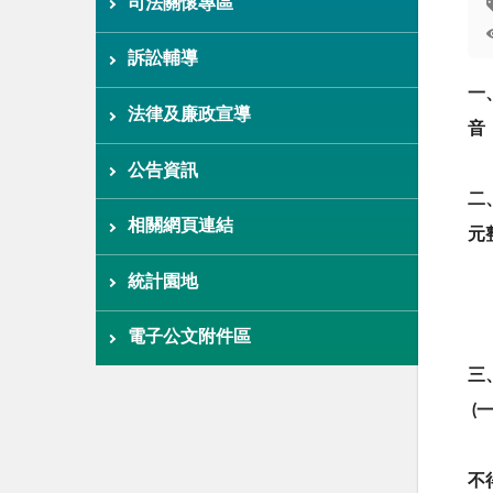
司法關懷專區
訴訟輔導
一
法律及廉政宣導
音
公告資訊
二
相關網頁連結
元
統計園地
電子公文附件區
三
(
不