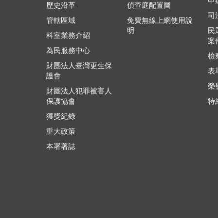
申
歷史沿革
偵查庭配置圖
司
管轄區域
免費無線上網使用說
明
民
科室業務介紹
案
為民服務中心
檢
財團法人臺灣更生保
表
護會
榮
財團法人犯罪被害人
保護協會
特
獲獎紀錄
重大政策
本署署誌