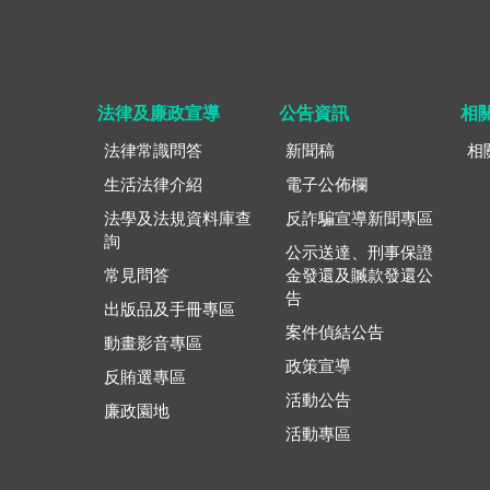
法律及廉政宣導
公告資訊
相
法律常識問答
新聞稿
相
生活法律介紹
電子公佈欄
法學及法規資料庫查
反詐騙宣導新聞專區
詢
公示送達、刑事保證
常見問答
金發還及贓款發還公
告
出版品及手冊專區
案件偵結公告
動畫影音專區
政策宣導
反賄選專區
活動公告
廉政園地
活動專區