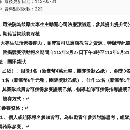
最後更新日期：113-05-31
資料點閱次數：223
、
司
法
院
為
鼓
勵
大
專
生
主
動
關
心
司
法
廉
潔
議
題
，
參
與
提
出
提
升
司
，
期
藉
旨
揭
競
賽
深
植
大
專
生
法
治
素
養
能
力
，
並
豐
富
司
法
廉
潔
教
育
之
資
源
，
特
辦
理
此
、
旨
揭
競
賽
活
動
報
名
期
間
自
1
1
3
年
3
月
2
7
日
下
午
3
時
至
1
1
3
年
5
月
3
1
整
，
團
隊
獎
狀
乙
紙
）
、
銀
獎
1
名
（
新
臺
幣
4
萬
元
整
，
團
隊
獎
狀
乙
紙
）
、
銅
獎
3
1
名
（
新
臺
幣
8
千
元
整
，
團
隊
獎
狀
乙
紙
）
、
佳
作
1
2
名
（
新
臺
幣
5
其
團
隊
成
員
皆
可
獲
得
參
賽
證
明
乙
紙
，
指
導
老
師
可
獲
得
指
導
證
明
、
競
賽
方
式
：
↵
一
)
參
賽
資
格
：
↵
１
、
個
人
或
組
隊
報
名
參
加
皆
可
。
為
鼓
勵
青
年
參
與
討
論
思
考
，
組
隊
得
跨
隊
參
賽
。
↵