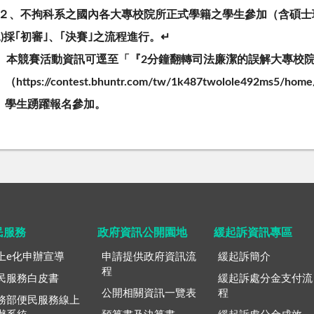
２
、
不
拘
科
系
之
國
內
各
大
專
校
院
所
正
式
學
籍
之
學
生
參
加
（
含
碩
士
二
)
採
｢
初
審
｣
、
｢
決
賽
｣
之
流
程
進
行
。
↵
、
本
競
賽
活
動
資
訊
可
逕
至
「
『
2
分
鐘
翻
轉
司
法
廉
潔
的
誤
解
大
專
校
（
h
t
p
s
:
/
/
c
o
n
t
e
s
t
.
b
h
u
n
t
r
.
c
o
m
/
t
w
/
1
k
4
8
7
t
w
o
l
o
l
e
4
9
2
m
s
5
/
h
o
m
e
學
生
踴
躍
報
名
參
加
。
民服務
政府資訊公開園地
緩起訴資訊專區
上e化申辦宣導
申請提供政府資訊流
緩起訴簡介
程
民服務白皮書
緩起訴處分金支付流
公開相關資訊一覽表
程
務部便民服務線上