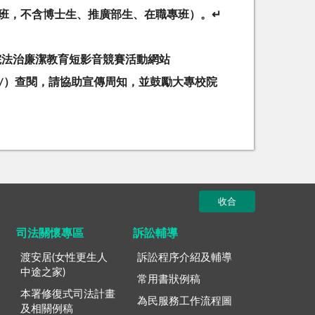
班
，
不
含
博
士
生
、
推
廣
部
生
、
在
職
專
班
）
。
↵
院
法
治
廉
潔
教
育
短
影
音
競
賽
活
動
網
站
/
）
查
閱
，
請
協
助
宣
傳
周
知
，
並
鼓
勵
大
專
校
院
收合
司法關懷專區
訴訟輔導
渡安居(女性更生人
訴訟程序介紹及輔導
中途之家)
常用書狀例稿
本署修復式司法計畫
為民服務工作流程圖
及相關例稿