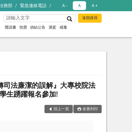
法務部
緊急連絡電話
Ａ-
Ａ
Ａ+
聲請書
拍賣
偵結公告
酒駕
戒毒
轉司法廉潔的誤解』大專校院法
學生踴躍報名參加!
回上一頁
友善列印