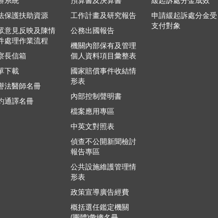
辦系統
預算書及決算書
緩起訴處分金成效
法保護扶助資源
工作計畫及研究報告
申請緩起訴處分金受
支付對象
眾意見反映及陳情
公務出國報告
件處理作業流程
機關內部保有及管理
察長信箱
個人資料項目彙整表
單下載
國家賠償事件收結情
形表
譽法醫師名冊
內部控制聲明書
約通譯名冊
檔案應用專區
中英文對照表
偵查不公開新聞檢討
報告專區
公共設施維護管理情
形表
政策宣導廣告經費
概括選任鑑定機關
(團體)彙總名冊