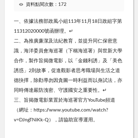
資料點閱次數：172
一
、
依
據
法
務
部
政
風
小
組
1
1
3
年
1
1
月
1
8
日
政
組
字
第
1
1
3
1
2
0
2
0
0
0
0
號
函
辦
理
。
↵
二
、
為
推
廣
廉
潔
及
法
紀
教
育
，
並
提
升
同
仁
保
密
意
識
，
海
洋
委
員
會
海
巡
署
（
下
稱
海
巡
署
）
與
世
新
大
學
合
作
，
製
作
旨
揭
微
電
影
，
以
「
金
錢
利
誘
」
及
「
美
色
誘
惑
」
2
則
故
事
，
促
進
觀
影
者
思
考
職
場
與
生
活
之
道
德
抉
擇
，
除
勸
導
勿
因
貪
圖
一
時
利
益
而
以
身
試
法
，
亦
同
時
傳
達
嚴
防
洩
密
、
守
護
國
安
之
重
要
性
。
↵
三
、
旨
揭
微
電
影
業
置
於
海
巡
署
官
方
Y
o
u
T
u
b
e
頻
道
（
網
址
：
h
t
p
s
:
/
/
w
w
w
.
y
o
u
t
u
b
e
.
c
o
m
/
w
a
t
c
h
?
v
=
D
J
n
g
T
N
i
K
k
-
Q
）
，
請
協
助
宣
導
運
用
。