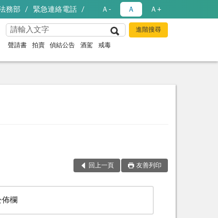
法務部
緊急連絡電話
Ａ-
Ａ
Ａ+
聲請書
拍賣
偵結公告
酒駕
戒毒
回上一頁
友善列印
公佈欄