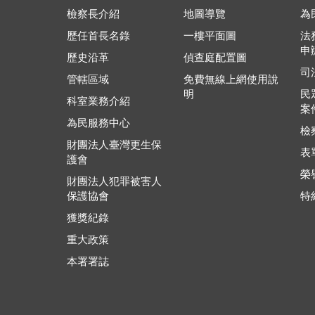
檢察長介紹
地圖導覽
為
歷任首長名錄
一樓平面圖
法
申
歷史沿革
偵查庭配置圖
司
管轄區域
免費無線上網使用說
明
民
科室業務介紹
案
為民服務中心
檢
財團法人臺灣更生保
表
護會
榮
財團法人犯罪被害人
保護協會
特
獲獎紀錄
重大政策
本署署誌