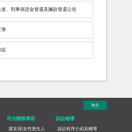
送達、刑事保證金發還及贓款發還公告
宣導
專區
收合
司法關懷專區
訴訟輔導
渡安居(女性更生人
訴訟程序介紹及輔導