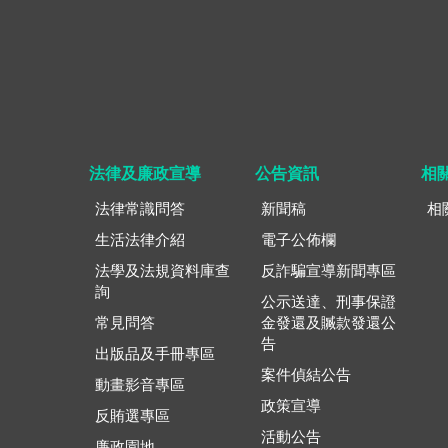
法律及廉政宣導
公告資訊
相
法律常識問答
新聞稿
相
生活法律介紹
電子公佈欄
法學及法規資料庫查
反詐騙宣導新聞專區
詢
公示送達、刑事保證
常見問答
金發還及贓款發還公
告
出版品及手冊專區
案件偵結公告
動畫影音專區
政策宣導
反賄選專區
活動公告
廉政園地