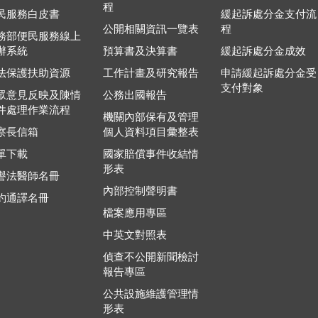
程
民服務白皮書
緩起訴處分金支付流
公開相關資訊一覽表
程
務部便民服務線上
辦系統
預算書及決算書
緩起訴處分金成效
法保護扶助資源
工作計畫及研究報告
申請緩起訴處分金受
支付對象
眾意見反映及陳情
公務出國報告
件處理作業流程
機關內部保有及管理
察長信箱
個人資料項目彙整表
單下載
國家賠償事件收結情
形表
譽法醫師名冊
內部控制聲明書
約通譯名冊
檔案應用專區
中英文對照表
偵查不公開新聞檢討
報告專區
公共設施維護管理情
形表