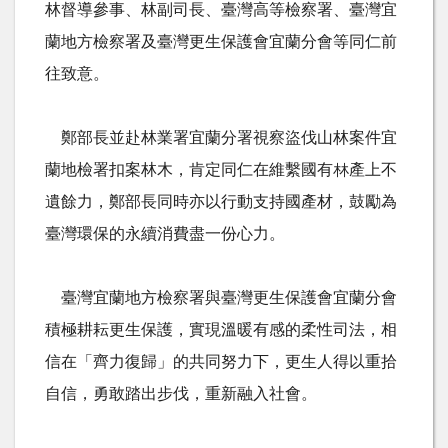
林督導參事、林副司長、臺灣高等檢察署、臺灣宜
蘭地方檢察署及臺灣更生保護會宜蘭分會等同仁前
往致意。
鄭部長並赴林業署宜蘭分署視察盜伐山林案件宜
蘭地檢署扣案林木，肯定同仁在維繫國有林產上不
遺餘力，鄭部長同時亦以行動支持國產材，鼓勵為
臺灣環保的永續消費盡一份心力。
臺灣宜蘭地方檢察署與臺灣更生保護會宜蘭分會
積極耕耘更生保護，實現溫暖有感的柔性司法，相
信在「齊力復歸」的共同努力下，更生人得以重拾
自信，勇敢踏出步伐，重新融入社會。