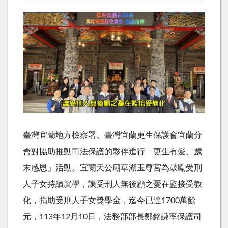
臺灣宜蘭地方檢察署、臺灣宜蘭更生保護會宜蘭分
會對協助推動司法保護的夥伴進行「更生有愛、歲
末感恩」活動。宜蘭天公廟草湖玉尊宮為鼓勵受刑
人子女持續就學，讓受刑人無後顧之憂在監接受教
化，捐助受刑人子女獎學金，迄今已達
1700
萬餘
元，
113
年
12
月
10
日，法務部部長鄭銘謙率保護司