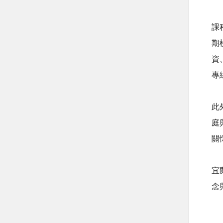
課
期
資
專
此
庭
關
宜
念