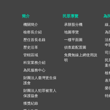
簡介
民眾導覽
為
機關簡介
承辦股分機
線
檢察長介紹
地圖導覽
為
歷任首長名錄
一樓平面圖
法
申
歷史沿革
偵查庭配置圖
司
管轄區域
免費無線上網使用說
明
民
科室業務介紹
案
為民服務中心
檢
財團法人臺灣更生保
表
護會
榮
財團法人犯罪被害人
保護協會
特
獲獎紀錄