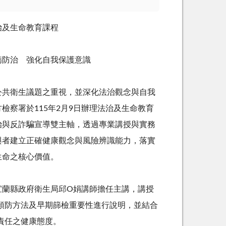
治及生命教育課程
病防治 強化自我保護意識
公共衛生議題之重視，並深化法治觀念與自我
方檢察署於
115
年
2
月
9
日辦理法治及生命教育
治與反詐騙宣導雙主軸，透過專業講授與實務
與者建立正確健康觀念與風險辨識能力，落實
生命之核心價值。
宜蘭縣政府衛生局邱
O
娟講師擔任主講，講授
預防方法及早期篩檢重要性進行說明，並結合
責任之健康態度。