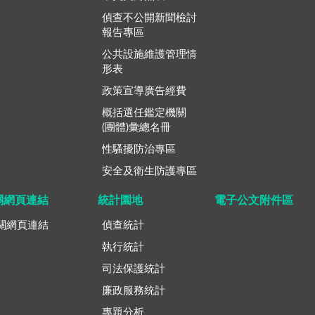
偵查不公開新聞檢討
報告專區
公共設施維護管理情
形表
政策宣導廣告經費
概括選任鑑定機關
(團體)彙總名冊
性騷擾防治專區
安全及衛生防護專區
關網頁連結
統計園地
電子公文附件區
關網頁連結
偵查統計
執行統計
司法保護統計
廉政服務統計
專題分析