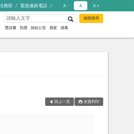
法務部
緊急連絡電話
Ａ-
Ａ
Ａ+
聲請書
拍賣
偵結公告
酒駕
戒毒
回上一頁
友善列印