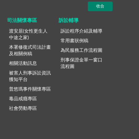
收合
司法關懷專區
訴訟輔導
渡安居(女性更生人
訴訟程序介紹及輔導
中途之家)
常用書狀例稿
本署修復式司法計畫
為民服務工作流程圖
及相關例稿
刑事保證金單一窗口
相關活動訊息
流程圖
被害人刑事訴訟資訊
獲知平台
普悠瑪事件關懷專區
毒品戒癮專區
社會勞動專區