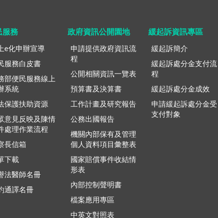
民服務
政府資訊公開園地
緩起訴資訊專區
上e化申辦宣導
申請提供政府資訊流
緩起訴簡介
程
民服務白皮書
緩起訴處分金支付流
公開相關資訊一覽表
程
務部便民服務線上
辦系統
預算書及決算書
緩起訴處分金成效
法保護扶助資源
工作計畫及研究報告
申請緩起訴處分金受
支付對象
眾意見反映及陳情
公務出國報告
件處理作業流程
機關內部保有及管理
察長信箱
個人資料項目彙整表
單下載
國家賠償事件收結情
形表
譽法醫師名冊
內部控制聲明書
約通譯名冊
檔案應用專區
中英文對照表