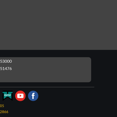
53000
51476
-05
2866