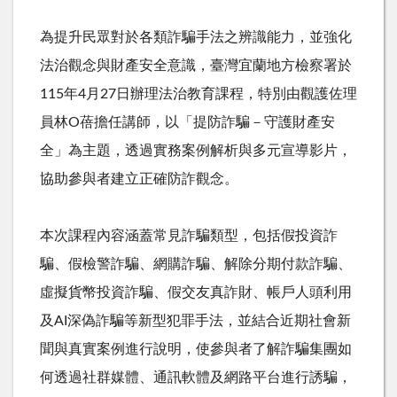
為提升民眾對於各類詐騙手法之辨識能力，並強化
法治觀念與財產安全意識，臺灣宜蘭地方檢察署於
115
年
4
月
27
日辦理法治教育課程，特別由觀護佐理
員林O蓓擔任講師，以「提防詐騙－守護財產安
全」為主題，透過實務案例解析與多元宣導影片，
協助參與者建立正確防詐觀念。
本次課程內容涵蓋常見詐騙類型，包括假投資詐
騙、假檢警詐騙、網購詐騙、解除分期付款詐騙、
虛擬貨幣投資詐騙、假交友真詐財、帳戶人頭利用
及
AI
深偽詐騙等新型犯罪手法，並結合近期社會新
聞與真實案例進行說明，使參與者了解詐騙集團如
何透過社群媒體、通訊軟體及網路平台進行誘騙，