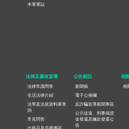
本署署誌
法律及廉政宣導
公告資訊
相
法律常識問答
新聞稿
相
生活法律介紹
電子公佈欄
法學及法規資料庫查
反詐騙宣導新聞專區
詢
公示送達、刑事保證
常見問答
金發還及贓款發還公
告
出版品及手冊專區