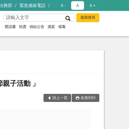
法務部
緊急連絡電話
Ａ-
Ａ
Ａ+
聲請書
拍賣
偵結公告
酒駕
戒毒
節親子活動 」
回上一頁
友善列印