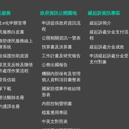
民服務
政府資訊公開園地
緩起訴資訊專區
上e化申辦宣導
申請提供政府資訊流
緩起訴簡介
程
民服務白皮書
緩起訴處分金支付流
公開相關資訊一覽表
程
務部便民服務線上
辦系統
預算書及決算書
緩起訴處分金成效
法保護扶助資源
工作計畫及研究報告
申請緩起訴處分金受
支付對象
眾意見反映及陳情
公務出國報告
件處理作業流程
機關內部保有及管理
察長信箱
個人資料項目彙整表
單下載
國家賠償事件收結情
形表
譽法醫師名冊
內部控制聲明書
約通譯名冊
檔案應用專區
中英文對照表