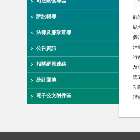
司法關懷專區
訴訟輔導
觀
結
法律及廉政宣導
參
活
公告資訊
行
相關網頁連結
及
忠
統計園地
功
電子公文附件區
諧