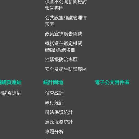
偵查不公開新聞檢討
報告專區
公共設施維護管理情
形表
政策宣導廣告經費
概括選任鑑定機關
(團體)彙總名冊
性騷擾防治專區
安全及衛生防護專區
關網頁連結
統計園地
電子公文附件區
關網頁連結
偵查統計
執行統計
司法保護統計
廉政服務統計
專題分析