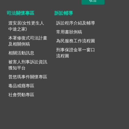
收合
司法關懷專區
訴訟輔導
渡安居(女性更生人
訴訟程序介紹及輔導
中途之家)
常用書狀例稿
本署修復式司法計畫
為民服務工作流程圖
及相關例稿
刑事保證金單一窗口
相關活動訊息
流程圖
被害人刑事訴訟資訊
獲知平台
普悠瑪事件關懷專區
毒品戒癮專區
社會勞動專區