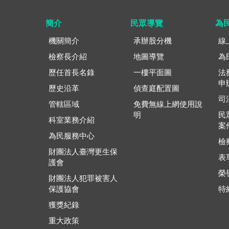
簡介
民眾導覽
為
機關簡介
承辦股分機
線
檢察長介紹
地圖導覽
為
歷任首長名錄
一樓平面圖
法
申
歷史沿革
偵查庭配置圖
司
管轄區域
免費無線上網使用說
明
民
科室業務介紹
案
為民服務中心
檢
財團法人臺灣更生保
表
護會
榮
財團法人犯罪被害人
保護協會
特
獲獎紀錄
重大政策