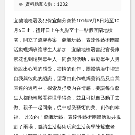
資料點閱次數：1232
宜蘭地檢署及犯保宜蘭分會於101年9月8日始至10
月6日止，禮拜日上午九點至十一點假宜蘭地檢
署，開立了溫馨專案「馨蠟玩藝」表達性藝術團體
活動蠟燭班讓馨生人參加，宜蘭地檢署書記官長康
素花也到場與馨生人一同參與活動，鼓勵馨生人勇
於說出心裡的感受，盡情的創作，團體情境中增進
自我與彼此的認識，望藉由創作蠟燭藝術品及自我
表達的過程中，探索及抒發內在情感，要讓每位馨
生人都能輕鬆看得懂學得會，並且可以自己動手去
做、親子一起同樂，從中感受藝術的美、創作的幸
福。 此次的「馨蠟玩藝」表達性藝術團體活動共規
劃了兩場，邀請生活藝術玩家生活美學陳鴛鴦老