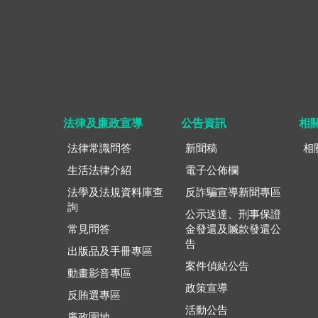
法律及廉政宣導
公告資訊
相
法律常識問答
新聞稿
相
生活法律介紹
電子公佈欄
法學及法規資料庫查
反詐騙宣導新聞專區
詢
公示送達、刑事保證
常見問答
金發還及贓款發還公
告
出版品及手冊專區
案件偵結公告
動畫影音專區
政策宣導
反賄選專區
活動公告
廉政園地