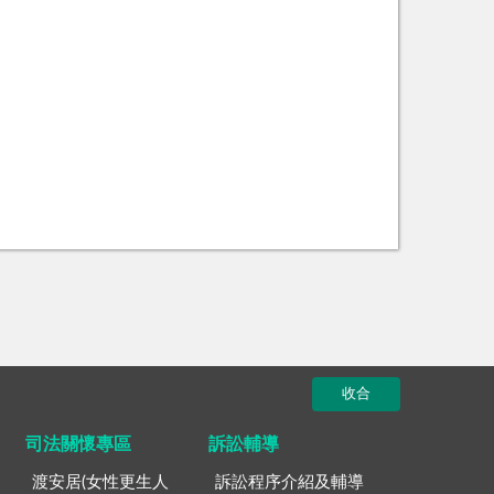
收合
司法關懷專區
訴訟輔導
渡安居(女性更生人
訴訟程序介紹及輔導