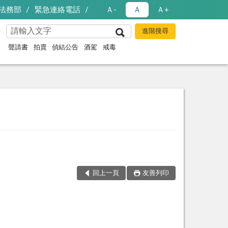
法務部
緊急連絡電話
Ａ-
Ａ
Ａ+
聲請書
拍賣
偵結公告
酒駕
戒毒
回上一頁
友善列印