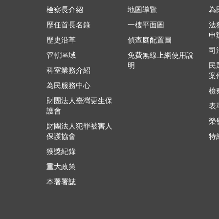
檢察長介紹
地圖導覽
為
歷任首長名錄
一樓平面圖
法
申
歷史沿革
偵查庭配置圖
司
管轄區域
免費無線上網使用說
明
民
科室業務介紹
案
為民服務中心
檢
財團法人臺灣更生保
表
護會
榮
財團法人犯罪被害人
保護協會
特
獲獎紀錄
重大政策
本署署誌