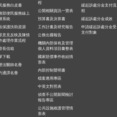
程
民服務白皮書
緩起訴處分金支付流
公開相關資訊一覽表
程
務部便民服務線上
辦系統
預算書及決算書
緩起訴處分金成效
法保護扶助資源
工作計畫及研究報告
申請緩起訴處分金受
支付對象
眾意見反映及陳情
公務出國報告
件處理作業流程
機關內部保有及管理
察長信箱
個人資料項目彙整表
單下載
國家賠償事件收結情
形表
譽法醫師名冊
內部控制聲明書
約通譯名冊
檔案應用專區
中英文對照表
偵查不公開新聞檢討
報告專區
公共設施維護管理情
形表