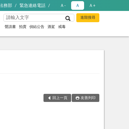
法務部
緊急連絡電話
Ａ-
Ａ
Ａ+
聲請書
拍賣
偵結公告
酒駕
戒毒
回上一頁
友善列印