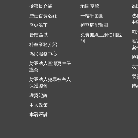
檢察長介紹
地圖導覽
為
歷任首長名錄
一樓平面圖
法
申
歷史沿革
偵查庭配置圖
司
管轄區域
免費無線上網使用說
明
民
科室業務介紹
案
為民服務中心
檢
財團法人臺灣更生保
表
護會
榮
財團法人犯罪被害人
保護協會
特
獲獎紀錄
重大政策
本署署誌