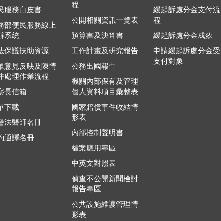
程
民服務白皮書
緩起訴處分金支付流
公開相關資訊一覽表
程
務部便民服務線上
辦系統
預算書及決算書
緩起訴處分金成效
法保護扶助資源
工作計畫及研究報告
申請緩起訴處分金受
支付對象
眾意見反映及陳情
公務出國報告
件處理作業流程
機關內部保有及管理
察長信箱
個人資料項目彙整表
單下載
國家賠償事件收結情
形表
譽法醫師名冊
內部控制聲明書
約通譯名冊
檔案應用專區
中英文對照表
偵查不公開新聞檢討
報告專區
公共設施維護管理情
形表