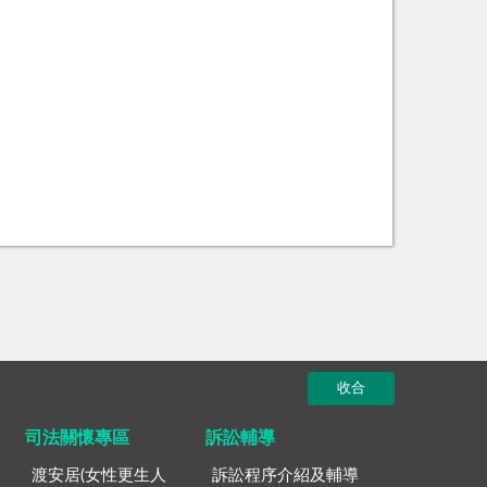
收合
司法關懷專區
訴訟輔導
渡安居(女性更生人
訴訟程序介紹及輔導