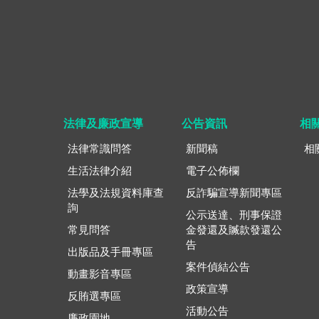
法律及廉政宣導
公告資訊
相
法律常識問答
新聞稿
相
生活法律介紹
電子公佈欄
法學及法規資料庫查
反詐騙宣導新聞專區
詢
公示送達、刑事保證
常見問答
金發還及贓款發還公
告
出版品及手冊專區
案件偵結公告
動畫影音專區
政策宣導
反賄選專區
活動公告
廉政園地