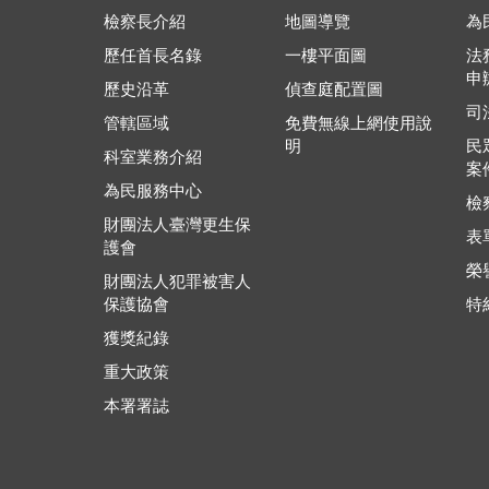
檢察長介紹
地圖導覽
為
歷任首長名錄
一樓平面圖
法
申
歷史沿革
偵查庭配置圖
司
管轄區域
免費無線上網使用說
明
民
科室業務介紹
案
為民服務中心
檢
財團法人臺灣更生保
表
護會
榮
財團法人犯罪被害人
保護協會
特
獲獎紀錄
重大政策
本署署誌