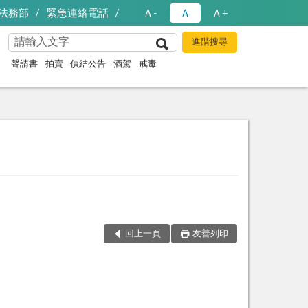
法務部
緊急連絡電話
Ａ-
Ａ
Ａ+
聲請書
拍賣
偵結公告
酒駕
戒毒
回上一頁
友善列印