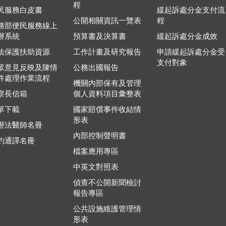
程
民服務白皮書
緩起訴處分金支付流
公開相關資訊一覽表
程
務部便民服務線上
辦系統
預算書及決算書
緩起訴處分金成效
法保護扶助資源
工作計畫及研究報告
申請緩起訴處分金受
支付對象
眾意見反映及陳情
公務出國報告
件處理作業流程
機關內部保有及管理
察長信箱
個人資料項目彙整表
單下載
國家賠償事件收結情
形表
譽法醫師名冊
內部控制聲明書
約通譯名冊
檔案應用專區
中英文對照表
偵查不公開新聞檢討
報告專區
公共設施維護管理情
形表