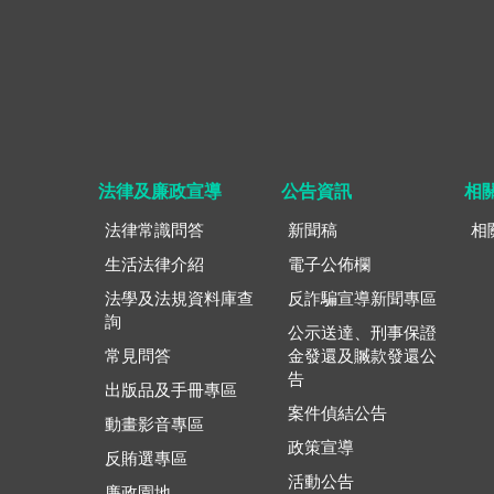
法律及廉政宣導
公告資訊
相
法律常識問答
新聞稿
相
生活法律介紹
電子公佈欄
法學及法規資料庫查
反詐騙宣導新聞專區
詢
公示送達、刑事保證
常見問答
金發還及贓款發還公
告
出版品及手冊專區
案件偵結公告
動畫影音專區
政策宣導
反賄選專區
活動公告
廉政園地