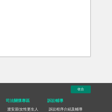
收合
司法關懷專區
訴訟輔導
渡安居(女性更生人
訴訟程序介紹及輔導