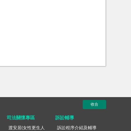
收合
司法關懷專區
訴訟輔導
渡安居(女性更生人
訴訟程序介紹及輔導