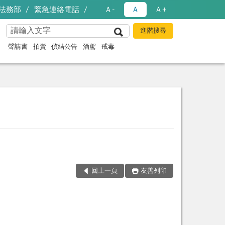
法務部
緊急連絡電話
Ａ-
Ａ
Ａ+
聲請書
拍賣
偵結公告
酒駕
戒毒
回上一頁
友善列印