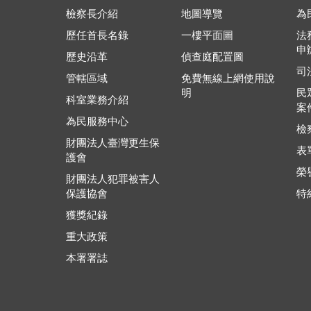
檢察長介紹
地圖導覽
為
歷任首長名錄
一樓平面圖
法
申
歷史沿革
偵查庭配置圖
司
管轄區域
免費無線上網使用說
明
民
科室業務介紹
案
為民服務中心
檢
財團法人臺灣更生保
表
護會
榮
財團法人犯罪被害人
保護協會
特
獲獎紀錄
重大政策
本署署誌