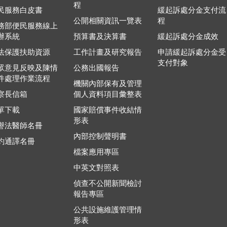
程
民服務白皮書
緩起訴處分金支付流
公開相關資訊一覽表
程
務部便民服務線上
辦系統
預算書及決算書
緩起訴處分金成效
法保護扶助資源
工作計畫及研究報告
申請緩起訴處分金受
支付對象
眾意見反映及陳情
公務出國報告
件處理作業流程
機關內部保有及管理
察長信箱
個人資料項目彙整表
單下載
國家賠償事件收結情
形表
譽法醫師名冊
內部控制聲明書
約通譯名冊
檔案應用專區
中英文對照表
偵查不公開新聞檢討
報告專區
公共設施維護管理情
形表