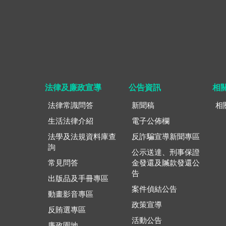
法律及廉政宣導
公告資訊
相
法律常識問答
新聞稿
相
生活法律介紹
電子公佈欄
法學及法規資料庫查
反詐騙宣導新聞專區
詢
公示送達、刑事保證
常見問答
金發還及贓款發還公
告
出版品及手冊專區
案件偵結公告
動畫影音專區
政策宣導
反賄選專區
活動公告
廉政園地