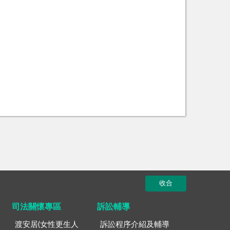
收合
司法關懷專區
訴訟輔導
渡安居(女性更生人
訴訟程序介紹及輔導