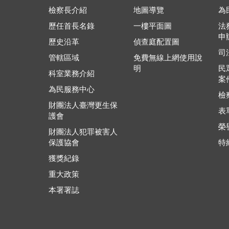
檢察長介紹
地圖導覽
為
歷任首長名錄
一樓平面圖
法
申
歷史沿革
偵查庭配置圖
司
管轄區域
免費無線上網使用說
明
民
科室業務介紹
案
為民服務中心
檢
財團法人臺灣更生保
表
護會
榮
財團法人犯罪被害人
保護協會
特
獲獎紀錄
重大政策
本署署誌