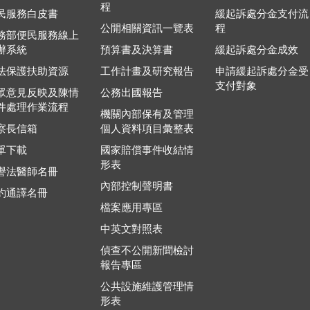
程
民服務白皮書
緩起訴處分金支付流
公開相關資訊一覽表
程
務部便民服務線上
辦系統
預算書及決算書
緩起訴處分金成效
法保護扶助資源
工作計畫及研究報告
申請緩起訴處分金受
支付對象
眾意見反映及陳情
公務出國報告
件處理作業流程
機關內部保有及管理
察長信箱
個人資料項目彙整表
單下載
國家賠償事件收結情
形表
譽法醫師名冊
內部控制聲明書
約通譯名冊
檔案應用專區
中英文對照表
偵查不公開新聞檢討
報告專區
公共設施維護管理情
形表