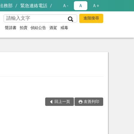
法務部
緊急連絡電話
Ａ-
Ａ
Ａ+
聲請書
拍賣
偵結公告
酒駕
戒毒
回上一頁
友善列印