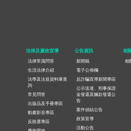
法律及廉政宣導
公告資訊
相
法律常識問答
新聞稿
相
生活法律介紹
電子公佈欄
法學及法規資料庫查
反詐騙宣導新聞專區
詢
公示送達、刑事保證
常見問答
金發還及贓款發還公
告
出版品及手冊專區
案件偵結公告
動畫影音專區
政策宣導
反賄選專區
活動公告
廉政園地