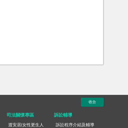
收合
司法關懷專區
訴訟輔導
渡安居(女性更生人
訴訟程序介紹及輔導