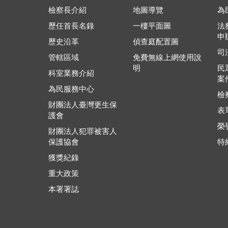
檢察長介紹
地圖導覽
為
歷任首長名錄
一樓平面圖
法
申
歷史沿革
偵查庭配置圖
司
管轄區域
免費無線上網使用說
明
民
科室業務介紹
案
為民服務中心
檢
財團法人臺灣更生保
表
護會
榮
財團法人犯罪被害人
保護協會
特
獲獎紀錄
重大政策
本署署誌