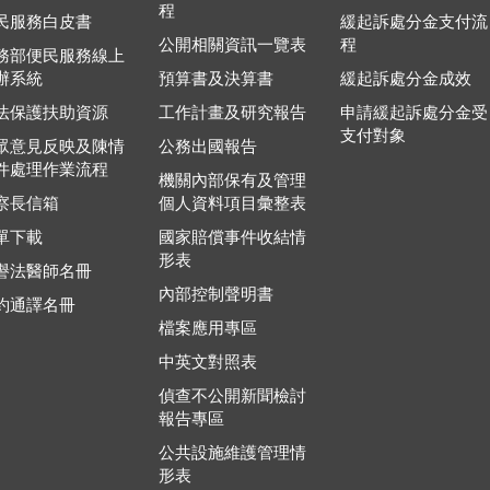
程
民服務白皮書
緩起訴處分金支付流
公開相關資訊一覽表
程
務部便民服務線上
辦系統
預算書及決算書
緩起訴處分金成效
法保護扶助資源
工作計畫及研究報告
申請緩起訴處分金受
支付對象
眾意見反映及陳情
公務出國報告
件處理作業流程
機關內部保有及管理
察長信箱
個人資料項目彙整表
單下載
國家賠償事件收結情
形表
譽法醫師名冊
內部控制聲明書
約通譯名冊
檔案應用專區
中英文對照表
偵查不公開新聞檢討
報告專區
公共設施維護管理情
形表