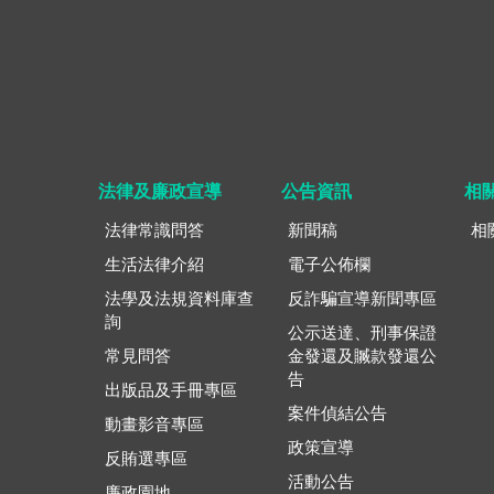
法律及廉政宣導
公告資訊
相
法律常識問答
新聞稿
相
生活法律介紹
電子公佈欄
法學及法規資料庫查
反詐騙宣導新聞專區
詢
公示送達、刑事保證
常見問答
金發還及贓款發還公
告
出版品及手冊專區
案件偵結公告
動畫影音專區
政策宣導
反賄選專區
活動公告
廉政園地