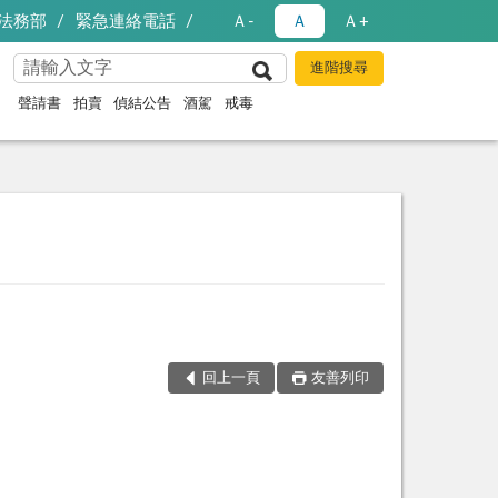
法務部
緊急連絡電話
Ａ-
Ａ
Ａ+
聲請書
拍賣
偵結公告
酒駕
戒毒
回上一頁
友善列印