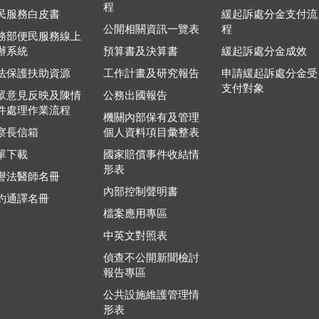
程
民服務白皮書
緩起訴處分金支付流
公開相關資訊一覽表
程
務部便民服務線上
辦系統
預算書及決算書
緩起訴處分金成效
法保護扶助資源
工作計畫及研究報告
申請緩起訴處分金受
支付對象
眾意見反映及陳情
公務出國報告
件處理作業流程
機關內部保有及管理
察長信箱
個人資料項目彙整表
單下載
國家賠償事件收結情
形表
譽法醫師名冊
內部控制聲明書
約通譯名冊
檔案應用專區
中英文對照表
偵查不公開新聞檢討
報告專區
公共設施維護管理情
形表