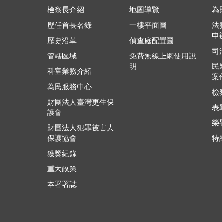
檢察長介紹
地圖導覽
為
歷任首長名錄
一樓平面圖
法
申
歷史沿革
偵查庭配置圖
司
管轄區域
免費無線上網使用說
明
民
科室業務介紹
案
為民服務中心
檢
財團法人臺灣更生保
表
護會
榮
財團法人犯罪被害人
保護協會
特
獲獎紀錄
重大政策
本署署誌