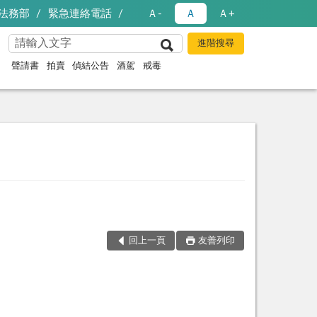
法務部
緊急連絡電話
Ａ-
Ａ
Ａ+
聲請書
拍賣
偵結公告
酒駕
戒毒
回上一頁
友善列印