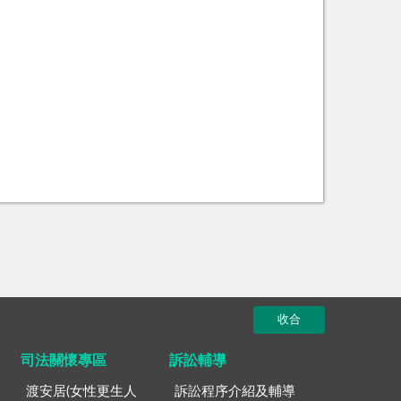
收合
司法關懷專區
訴訟輔導
渡安居(女性更生人
訴訟程序介紹及輔導