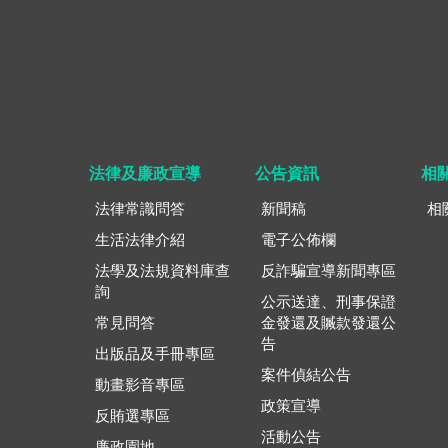
法律及廉政宣導
公告資訊
相
法律常識問答
新聞稿
相
生活法律介紹
電子公佈欄
法學及法規資料庫查
反詐騙宣導新聞專區
詢
公示送達、刑事保證
常見問答
金發還及贓款發還公
告
出版品及手冊專區
案件偵結公告
動畫影音專區
政策宣導
反賄選專區
活動公告
廉政園地