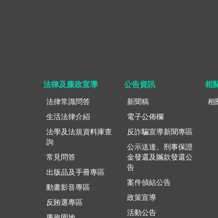
法律及廉政宣導
公告資訊
相
法律常識問答
新聞稿
相
生活法律介紹
電子公佈欄
法學及法規資料庫查
反詐騙宣導新聞專區
詢
公示送達、刑事保證
常見問答
金發還及贓款發還公
告
出版品及手冊專區
案件偵結公告
動畫影音專區
政策宣導
反賄選專區
活動公告
廉政園地