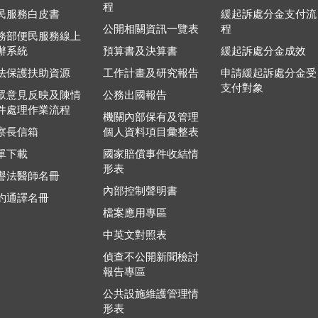
程
民服務白皮書
緩起訴處分金支付流
公開相關資訊一覽表
程
務部便民服務線上
辦系統
預算書及決算書
緩起訴處分金成效
法保護扶助資源
工作計畫及研究報告
申請緩起訴處分金受
支付對象
眾意見反映及陳情
公務出國報告
件處理作業流程
機關內部保有及管理
察長信箱
個人資料項目彙整表
單下載
國家賠償事件收結情
形表
譽法醫師名冊
內部控制聲明書
約通譯名冊
檔案應用專區
中英文對照表
偵查不公開新聞檢討
報告專區
公共設施維護管理情
形表