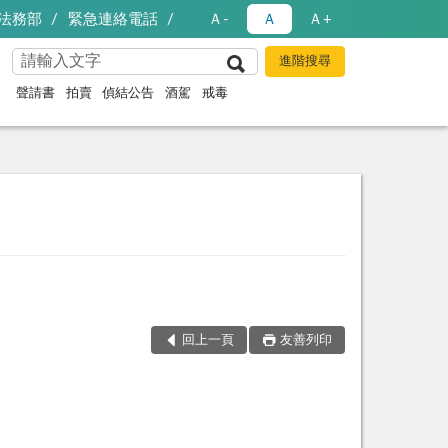
法務部
緊急連絡電話
Ａ-
Ａ
Ａ+
聲請書
拍賣
偵結公告
酒駕
戒毒
回上一頁
友善列印