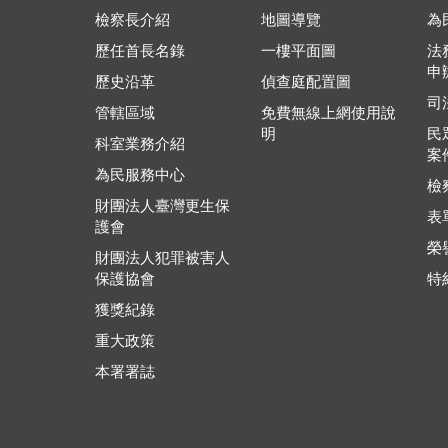
檢察長介紹
地圖導覽
為
歷任首長名錄
一樓平面圖
法
申
歷史沿革
偵查庭配置圖
司
管轄區域
免費無線上網使用說
明
民
科室業務介紹
案
為民服務中心
檢
財團法人臺灣更生保
表
護會
榮
財團法人犯罪被害人
保護協會
特
獲獎紀錄
重大政策
本署署誌