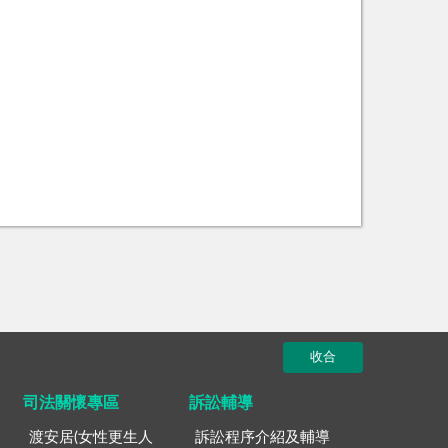
收合
司法關懷專區
訴訟輔導
渡安居(女性更生人
訴訟程序介紹及輔導