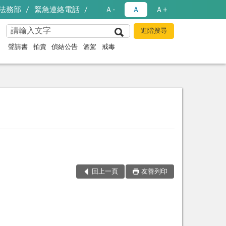
法務部
緊急連絡電話
Ａ-
Ａ
Ａ+
聲請書
拍賣
偵結公告
酒駕
戒毒
回上一頁
友善列印