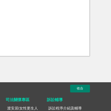
收合
司法關懷專區
訴訟輔導
渡安居(女性更生人
訴訟程序介紹及輔導