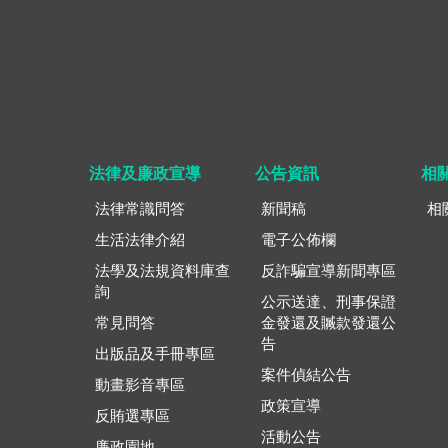
法律及廉政宣導
公告資訊
相
法律常識問答
新聞稿
相
生活法律介紹
電子公佈欄
法學及法規資料庫查
反詐騙宣導新聞專區
詢
公示送達、刑事保證
常見問答
金發還及贓款發還公
告
出版品及手冊專區
案件偵結公告
動畫影音專區
政策宣導
反賄選專區
活動公告
廉政園地