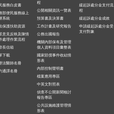
程
民服務白皮書
緩起訴處分金支付流
公開相關資訊一覽表
程
務部便民服務線上
辦系統
預算書及決算書
緩起訴處分金成效
法保護扶助資源
工作計畫及研究報告
申請緩起訴處分金受
支付對象
眾意見反映及陳情
公務出國報告
件處理作業流程
機關內部保有及管理
察長信箱
個人資料項目彙整表
單下載
國家賠償事件收結情
形表
譽法醫師名冊
內部控制聲明書
約通譯名冊
檔案應用專區
中英文對照表
偵查不公開新聞檢討
報告專區
公共設施維護管理情
形表