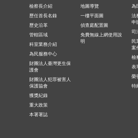
檢察長介紹
地圖導覽
為
歷任首長名錄
一樓平面圖
法
申
歷史沿革
偵查庭配置圖
司
管轄區域
免費無線上網使用說
明
民
科室業務介紹
案
為民服務中心
檢
財團法人臺灣更生保
表
護會
榮
財團法人犯罪被害人
保護協會
特
獲獎紀錄
重大政策
本署署誌