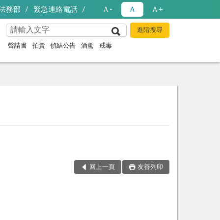
法務部
緊急連絡電話
Ａ-
Ａ
Ａ+
聲請書
拍賣
偵結公告
酒駕
戒毒
回上一頁
友善列印