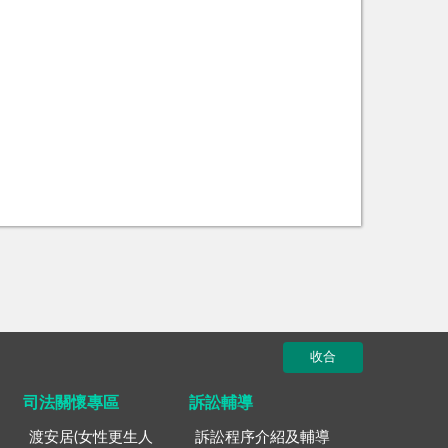
收合
司法關懷專區
訴訟輔導
渡安居(女性更生人
訴訟程序介紹及輔導