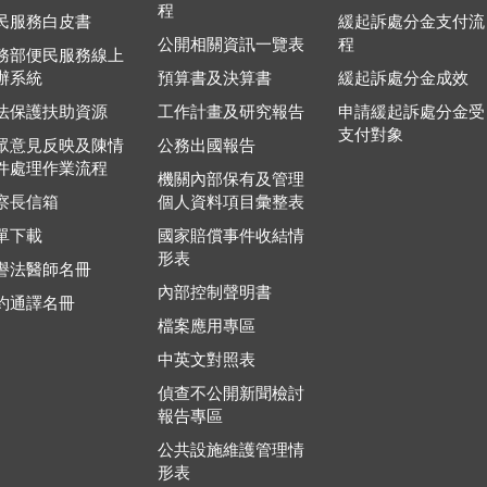
程
民服務白皮書
緩起訴處分金支付流
公開相關資訊一覽表
程
務部便民服務線上
辦系統
預算書及決算書
緩起訴處分金成效
法保護扶助資源
工作計畫及研究報告
申請緩起訴處分金受
支付對象
眾意見反映及陳情
公務出國報告
件處理作業流程
機關內部保有及管理
察長信箱
個人資料項目彙整表
單下載
國家賠償事件收結情
形表
譽法醫師名冊
內部控制聲明書
約通譯名冊
檔案應用專區
中英文對照表
偵查不公開新聞檢討
報告專區
公共設施維護管理情
形表