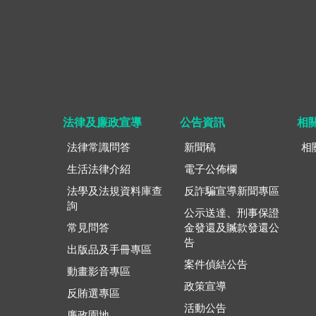
法律及廉政宣導
公告資訊
相
法律常識問答
新聞稿
相
生活法律介紹
電子公佈欄
法學及法規資料庫查
反詐騙宣導新聞專區
詢
公示送達、刑事保證
常見問答
金發還及贓款發還公
告
出版品及手冊專區
案件偵結公告
動畫影音專區
政策宣導
反賄選專區
活動公告
廉政園地