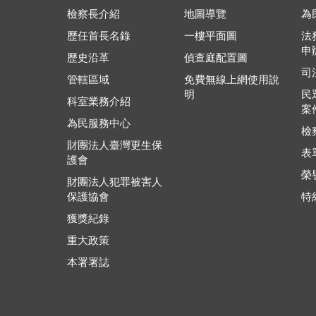
檢察長介紹
地圖導覽
為
歷任首長名錄
一樓平面圖
法
申
歷史沿革
偵查庭配置圖
司
管轄區域
免費無線上網使用說
明
民
科室業務介紹
案
為民服務中心
檢
財團法人臺灣更生保
表
護會
榮
財團法人犯罪被害人
保護協會
特
獲獎紀錄
重大政策
本署署誌