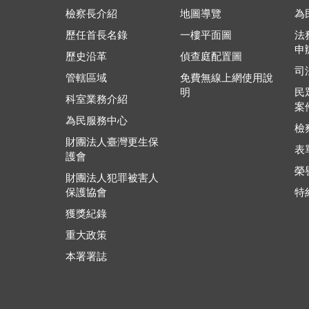
檢察長介紹
地圖導覽
為
歷任首長名錄
一樓平面圖
法
申
歷史沿革
偵查庭配置圖
司
管轄區域
免費無線上網使用說
明
民
科室業務介紹
案
為民服務中心
檢
財團法人臺灣更生保
表
護會
榮
財團法人犯罪被害人
保護協會
特
獲獎紀錄
重大政策
本署署誌