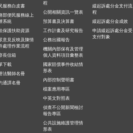
程
民服務白皮書
緩起訴處分金支付流
公開相關資訊一覽表
程
務部便民服務線上
辦系統
預算書及決算書
緩起訴處分金成效
法保護扶助資源
工作計畫及研究報告
申請緩起訴處分金受
支付對象
眾意見反映及陳情
公務出國報告
件處理作業流程
機關內部保有及管理
察長信箱
個人資料項目彙整表
單下載
國家賠償事件收結情
形表
譽法醫師名冊
內部控制聲明書
約通譯名冊
檔案應用專區
中英文對照表
偵查不公開新聞檢討
報告專區
公共設施維護管理情
形表