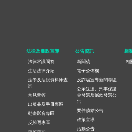
法律及廉政宣導
公告資訊
相
法律常識問答
新聞稿
相
生活法律介紹
電子公佈欄
法學及法規資料庫查
反詐騙宣導新聞專區
詢
公示送達、刑事保證
常見問答
金發還及贓款發還公
告
出版品及手冊專區
案件偵結公告
動畫影音專區
政策宣導
反賄選專區
活動公告
廉政園地