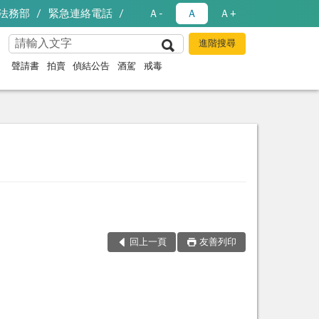
法務部
緊急連絡電話
Ａ-
Ａ
Ａ+
聲請書
拍賣
偵結公告
酒駕
戒毒
回上一頁
友善列印