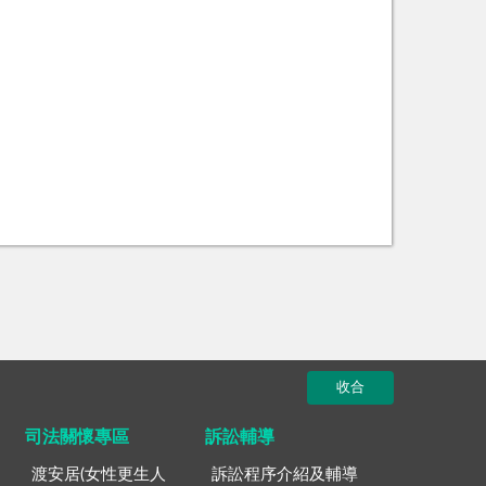
收合
司法關懷專區
訴訟輔導
渡安居(女性更生人
訴訟程序介紹及輔導