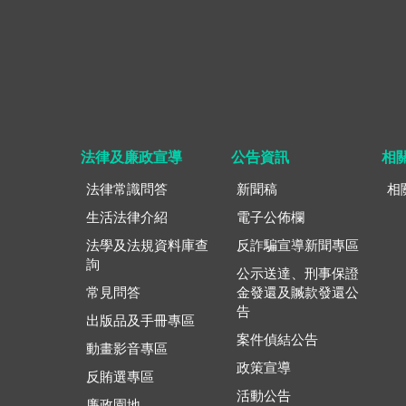
法律及廉政宣導
公告資訊
相
法律常識問答
新聞稿
相
生活法律介紹
電子公佈欄
法學及法規資料庫查
反詐騙宣導新聞專區
詢
公示送達、刑事保證
常見問答
金發還及贓款發還公
告
出版品及手冊專區
案件偵結公告
動畫影音專區
政策宣導
反賄選專區
活動公告
廉政園地