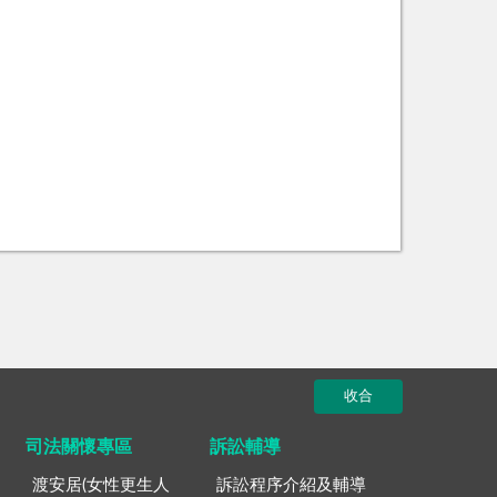
收合
司法關懷專區
訴訟輔導
渡安居(女性更生人
訴訟程序介紹及輔導