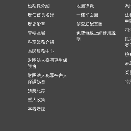
檢察長介紹
地圖導覽
為
歷任首長名錄
一樓平面圖
法
申
歷史沿革
偵查庭配置圖
司
管轄區域
免費無線上網使用說
明
民
科室業務介紹
案
為民服務中心
檢
財團法人臺灣更生保
表
護會
榮
財團法人犯罪被害人
保護協會
特
獲獎紀錄
重大政策
本署署誌