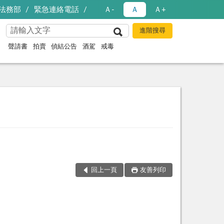
法務部
緊急連絡電話
Ａ-
Ａ
Ａ+
聲請書
拍賣
偵結公告
酒駕
戒毒
回上一頁
友善列印