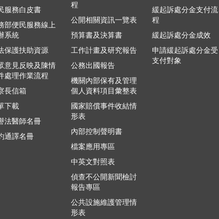
程
民服務白皮書
緩起訴處分金支付流
公開相關資訊一覽表
程
務部便民服務線上
辦系統
預算書及決算書
緩起訴處分金成效
法保護扶助資源
工作計畫及研究報告
申請緩起訴處分金受
支付對象
眾意見反映及陳情
公務出國報告
件處理作業流程
機關內部保有及管理
察長信箱
個人資料項目彙整表
單下載
國家賠償事件收結情
形表
譽法醫師名冊
內部控制聲明書
約通譯名冊
檔案應用專區
中英文對照表
偵查不公開新聞檢討
報告專區
公共設施維護管理情
形表