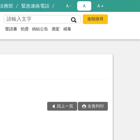
法務部
緊急連絡電話
Ａ-
Ａ
Ａ+
聲請書
拍賣
偵結公告
酒駕
戒毒
回上一頁
友善列印