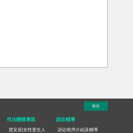
收合
司法關懷專區
訴訟輔導
渡安居(女性更生人
訴訟程序介紹及輔導