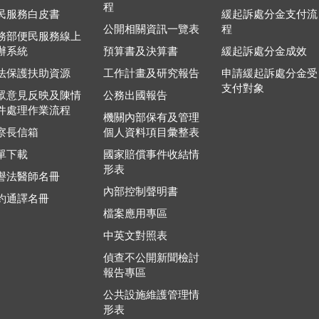
程
民服務白皮書
緩起訴處分金支付流
公開相關資訊一覽表
程
務部便民服務線上
辦系統
預算書及決算書
緩起訴處分金成效
法保護扶助資源
工作計畫及研究報告
申請緩起訴處分金受
支付對象
眾意見反映及陳情
公務出國報告
件處理作業流程
機關內部保有及管理
察長信箱
個人資料項目彙整表
單下載
國家賠償事件收結情
形表
譽法醫師名冊
內部控制聲明書
約通譯名冊
檔案應用專區
中英文對照表
偵查不公開新聞檢討
報告專區
公共設施維護管理情
形表