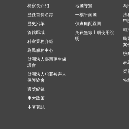
檢察長介紹
地圖導覽
為
歷任首長名錄
一樓平面圖
法
申
歷史沿革
偵查庭配置圖
司
管轄區域
免費無線上網使用說
明
民
科室業務介紹
案
為民服務中心
檢
財團法人臺灣更生保
表
護會
榮
財團法人犯罪被害人
保護協會
特
獲獎紀錄
重大政策
本署署誌