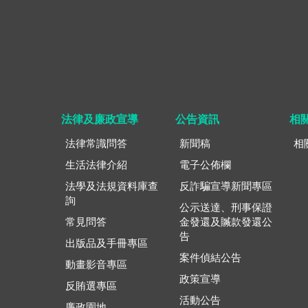
法律及廉政宣導
公告資訊
相
法律常識問答
新聞稿
相
生活法律介紹
電子公佈欄
法學及法規資料庫查
反詐騙宣導新聞專區
詢
公示送達、刑事保證
常見問答
金發還及贓款發還公
告
出版品及手冊專區
案件偵結公告
動畫影音專區
政策宣導
反賄選專區
活動公告
廉政園地