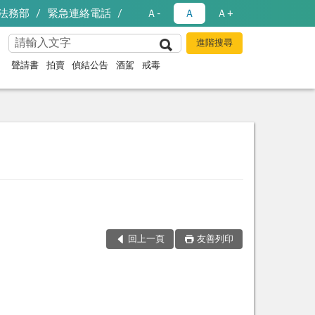
法務部
緊急連絡電話
Ａ-
Ａ
Ａ+
聲請書
拍賣
偵結公告
酒駕
戒毒
回上一頁
友善列印