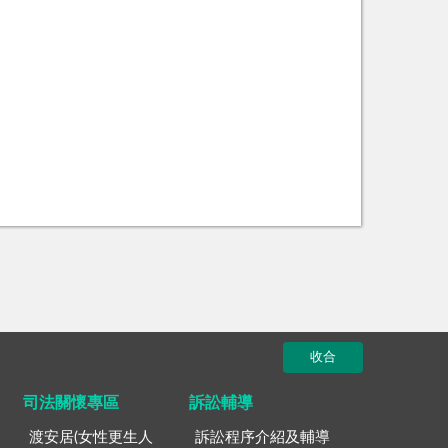
收合
司法關懷專區
訴訟輔導
渡安居(女性更生人
訴訟程序介紹及輔導