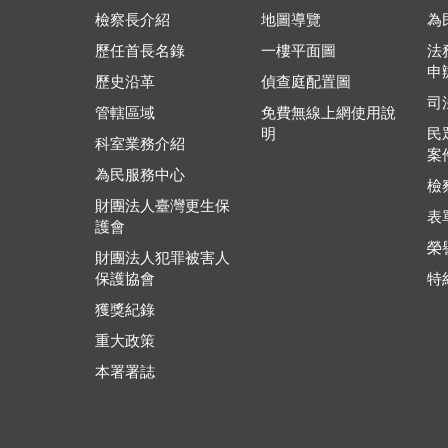
檢察長介紹
地圖導覽
為
歷任首長名錄
一樓平面圖
法
申
歷史沿革
偵查庭配置圖
司
管轄區域
免費無線上網使用說
明
民
科室業務介紹
案
為民服務中心
檢
財團法人臺灣更生保
表
護會
榮
財團法人犯罪被害人
保護協會
特
獲獎紀錄
重大政策
本署署誌