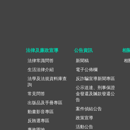
法律及廉政宣導
公告資訊
相
法律常識問答
新聞稿
相
生活法律介紹
電子公佈欄
法學及法規資料庫查
反詐騙宣導新聞專區
詢
公示送達、刑事保證
常見問答
金發還及贓款發還公
告
出版品及手冊專區
案件偵結公告
動畫影音專區
政策宣導
反賄選專區
活動公告
廉政園地