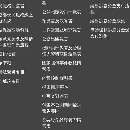
程
民服務白皮書
緩起訴處分金支付流
公開相關資訊一覽表
程
務部便民服務線上
辦系統
預算書及決算書
緩起訴處分金成效
法保護扶助資源
工作計畫及研究報告
申請緩起訴處分金受
支付對象
眾意見反映及陳情
公務出國報告
件處理作業流程
機關內部保有及管理
察長信箱
個人資料項目彙整表
單下載
國家賠償事件收結情
形表
譽法醫師名冊
內部控制聲明書
約通譯名冊
檔案應用專區
中英文對照表
偵查不公開新聞檢討
報告專區
公共設施維護管理情
形表