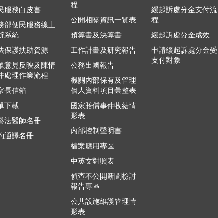
程
民服務白皮書
緩起訴處分金支付流
公開相關資訊一覽表
程
務部便民服務線上
辦系統
預算書及決算書
緩起訴處分金成效
法保護扶助資源
工作計畫及研究報告
申請緩起訴處分金受
支付對象
眾意見反映及陳情
公務出國報告
件處理作業流程
機關內部保有及管理
察長信箱
個人資料項目彙整表
單下載
國家賠償事件收結情
形表
譽法醫師名冊
內部控制聲明書
約通譯名冊
檔案應用專區
中英文對照表
偵查不公開新聞檢討
報告專區
公共設施維護管理情
形表