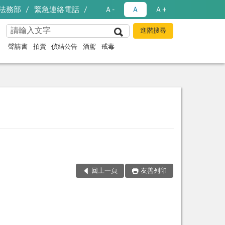
法務部
緊急連絡電話
Ａ-
Ａ
Ａ+
聲請書
拍賣
偵結公告
酒駕
戒毒
回上一頁
友善列印