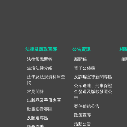
法律及廉政宣導
公告資訊
相
法律常識問答
新聞稿
相
生活法律介紹
電子公佈欄
法學及法規資料庫查
反詐騙宣導新聞專區
詢
公示送達、刑事保證
常見問答
金發還及贓款發還公
告
出版品及手冊專區
案件偵結公告
動畫影音專區
政策宣導
反賄選專區
活動公告
廉政園地