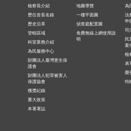
檢察長介紹
地圖導覽
為
歷任首長名錄
一樓平面圖
法
申
歷史沿革
偵查庭配置圖
司
管轄區域
免費無線上網使用說
明
民
科室業務介紹
案
為民服務中心
檢
財團法人臺灣更生保
表
護會
榮
財團法人犯罪被害人
保護協會
特
獲獎紀錄
重大政策
本署署誌