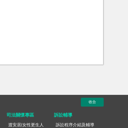
收合
司法關懷專區
訴訟輔導
渡安居(女性更生人
訴訟程序介紹及輔導