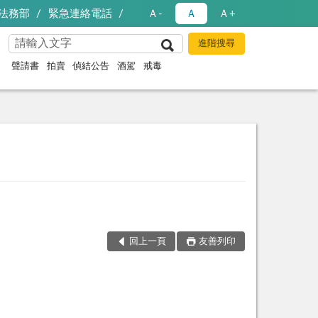
法務部
緊急連絡電話
Ａ-
Ａ
Ａ+
聲請書
拍賣
偵結公告
酒駕
戒毒
回上一頁
友善列印