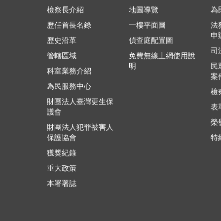
檢察長介紹
地圖導覽
為
歷任首長名錄
一樓平面圖
法
申
歷史沿革
偵查庭配置圖
司
管轄區域
免費無線上網使用說
明
民
科室業務介紹
案
為民服務中心
檢
財團法人臺灣更生保
表
護會
榮
財團法人犯罪被害人
保護協會
特
獲獎紀錄
重大政策
本署署誌