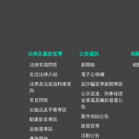
法律及廉政宣導
公告資訊
相
法律常識問答
新聞稿
相
生活法律介紹
電子公佈欄
法學及法規資料庫查
反詐騙宣導新聞專區
詢
公示送達、刑事保證
常見問答
金發還及贓款發還公
告
出版品及手冊專區
案件偵結公告
動畫影音專區
政策宣導
反賄選專區
活動公告
廉政園地