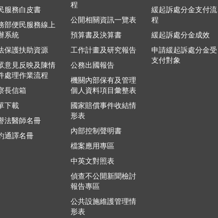
程
民服務白皮書
緩起訴處分金支付流
公開相關資訊一覽表
程
務部便民服務線上
辦系統
預算書及決算書
緩起訴處分金成效
法保護扶助資源
工作計畫及研究報告
申請緩起訴處分金受
支付對象
眾意見反映及陳情
公務出國報告
件處理作業流程
機關內部保有及管理
察長信箱
個人資料項目彙整表
單下載
國家賠償事件收結情
形表
譽法醫師名冊
內部控制聲明書
約通譯名冊
檔案應用專區
中英文對照表
偵查不公開新聞檢討
報告專區
公共設施維護管理情
形表