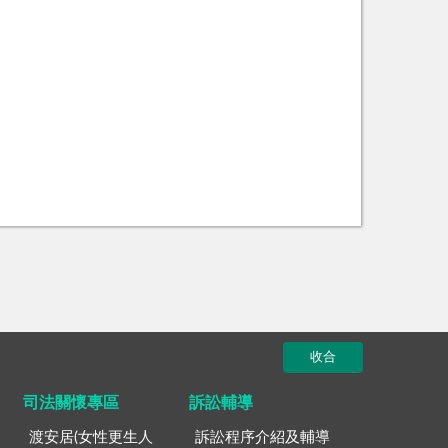
收合
司法關懷專區
訴訟輔導
渡安居(女性更生人
訴訟程序介紹及輔導