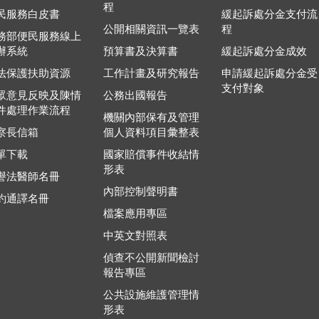
程
民服務白皮書
緩起訴處分金支付流
公開相關資訊一覽表
程
務部便民服務線上
辦系統
預算書及決算書
緩起訴處分金成效
法保護扶助資源
工作計畫及研究報告
申請緩起訴處分金受
支付對象
眾意見反映及陳情
公務出國報告
件處理作業流程
機關內部保有及管理
察長信箱
個人資料項目彙整表
單下載
國家賠償事件收結情
形表
譽法醫師名冊
內部控制聲明書
約通譯名冊
檔案應用專區
中英文對照表
偵查不公開新聞檢討
報告專區
公共設施維護管理情
形表