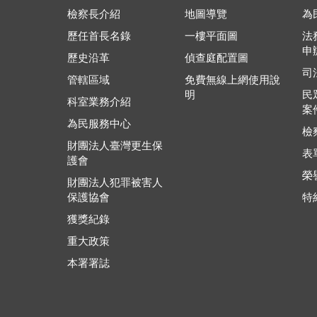
檢察長介紹
地圖導覽
為
歷任首長名錄
一樓平面圖
法
申
歷史沿革
偵查庭配置圖
司
管轄區域
免費無線上網使用說
明
民
科室業務介紹
案
為民服務中心
檢
財團法人臺灣更生保
表
護會
榮
財團法人犯罪被害人
保護協會
特
獲獎紀錄
重大政策
本署署誌