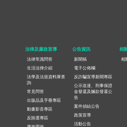
法律及廉政宣導
公告資訊
相
法律常識問答
新聞稿
相
生活法律介紹
電子公佈欄
法學及法規資料庫查
反詐騙宣導新聞專區
詢
公示送達、刑事保證
常見問答
金發還及贓款發還公
告
出版品及手冊專區
案件偵結公告
動畫影音專區
政策宣導
反賄選專區
活動公告
廉政園地