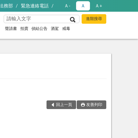
法務部
緊急連絡電話
Ａ-
Ａ
Ａ+
聲請書
拍賣
偵結公告
酒駕
戒毒
回上一頁
友善列印