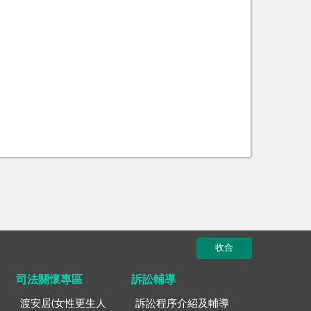
收合
司法關懷專區
訴訟輔導
渡安居(女性更生人
訴訟程序介紹及輔導