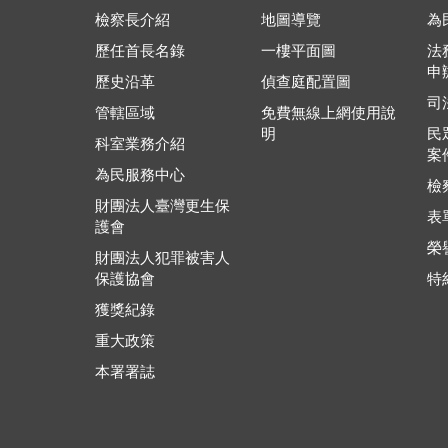
檢察長介紹
地圖導覽
為
歷任首長名錄
一樓平面圖
法
申
歷史沿革
偵查庭配置圖
司
管轄區域
免費無線上網使用說
明
民
科室業務介紹
案
為民服務中心
檢
財團法人臺灣更生保
表
護會
榮
財團法人犯罪被害人
保護協會
特
獲獎紀錄
重大政策
本署署誌