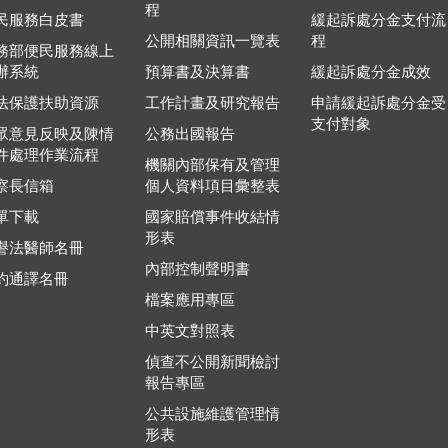
程
民服務白皮書
緩起訴處分金支付流
公開相關資訊一覽表
程
務部便民服務線上
辦系統
預算書及決算書
緩起訴處分金成效
法保護扶助資源
工作計畫及研究報告
申請緩起訴處分金受
支付對象
眾意見反映及陳情
公務出國報告
件處理作業流程
機關內部保有及管理
察長信箱
個人資料項目彙整表
單下載
國家賠償事件收結情
形表
譽法醫師名冊
內部控制聲明書
約通譯名冊
檔案應用專區
中英文對照表
偵查不公開新聞檢討
報告專區
公共設施維護管理情
形表