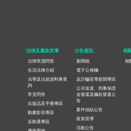
法律及廉政宣導
公告資訊
相
法律常識問答
新聞稿
相
生活法律介紹
電子公佈欄
法學及法規資料庫查
反詐騙宣導新聞專區
詢
公示送達、刑事保證
常見問答
金發還及贓款發還公
告
出版品及手冊專區
案件偵結公告
動畫影音專區
政策宣導
反賄選專區
活動公告
廉政園地