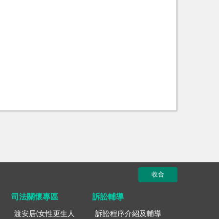
收合
司法關懷專區
訴訟輔導
渡安居(女性更生人
訴訟程序介紹及輔導