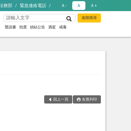
法務部
緊急連絡電話
Ａ-
Ａ
Ａ+
聲請書
拍賣
偵結公告
酒駕
戒毒
回上一頁
友善列印