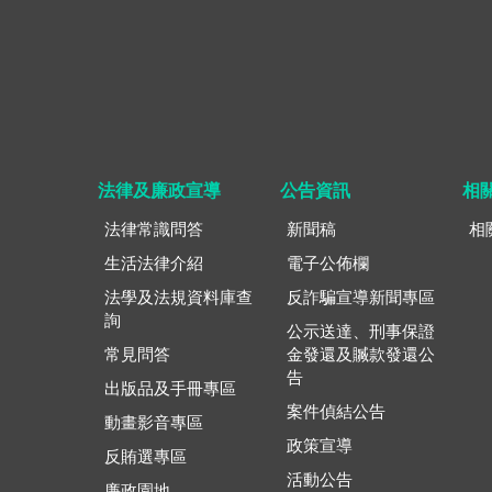
法律及廉政宣導
公告資訊
相
法律常識問答
新聞稿
相
生活法律介紹
電子公佈欄
法學及法規資料庫查
反詐騙宣導新聞專區
詢
公示送達、刑事保證
常見問答
金發還及贓款發還公
告
出版品及手冊專區
案件偵結公告
動畫影音專區
政策宣導
反賄選專區
活動公告
廉政園地