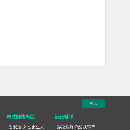
收合
司法關懷專區
訴訟輔導
渡安居(女性更生人
訴訟程序介紹及輔導