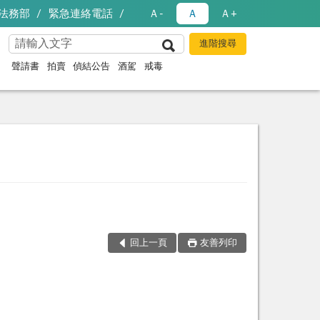
法務部
緊急連絡電話
Ａ-
Ａ
Ａ+
聲請書
拍賣
偵結公告
酒駕
戒毒
回上一頁
友善列印