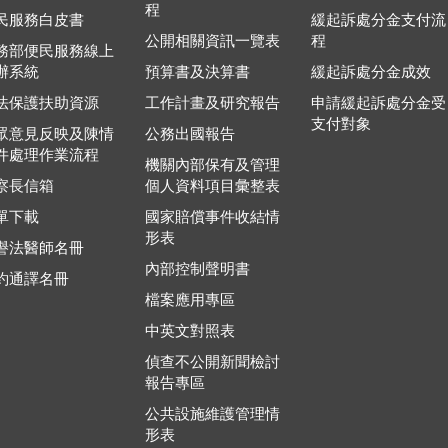
程
民服務白皮書
緩起訴處分金支付流
公開相關資訊一覽表
程
務部便民服務線上
辦系統
預算書及決算書
緩起訴處分金成效
法保護扶助資源
工作計畫及研究報告
申請緩起訴處分金受
支付對象
眾意見反映及陳情
公務出國報告
件處理作業流程
機關內部保有及管理
察長信箱
個人資料項目彙整表
單下載
國家賠償事件收結情
形表
譽法醫師名冊
內部控制聲明書
約通譯名冊
檔案應用專區
中英文對照表
偵查不公開新聞檢討
報告專區
公共設施維護管理情
形表