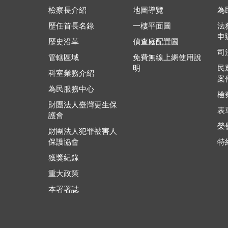
檢察長介紹
地圖導覽
為
歷任首長名錄
一樓平面圖
法
申
歷史沿革
偵查庭配置圖
司
管轄區域
免費無線上網使用說
明
民
科室業務介紹
案
為民服務中心
檢
財團法人臺灣更生保
表
護會
榮
財團法人犯罪被害人
保護協會
特
獲獎紀錄
重大政策
本署署誌