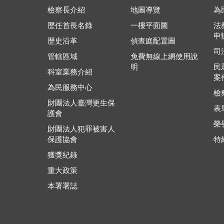
檢察長介紹
地圖導覽
為
歷任首長名錄
一樓平面圖
法
申
歷史沿革
偵查庭配置圖
司
管轄區域
免費無線上網使用說
明
民
科室業務介紹
案
為民服務中心
檢
財團法人臺灣更生保
表
護會
榮
財團法人犯罪被害人
保護協會
特
獲獎紀錄
重大政策
本署署誌