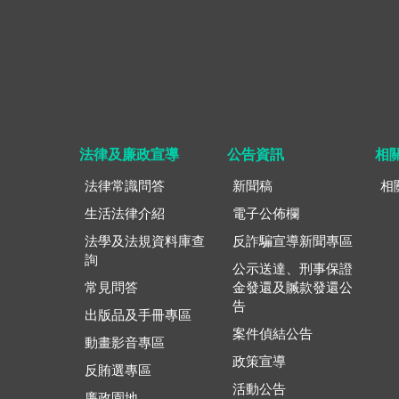
法律及廉政宣導
公告資訊
相
法律常識問答
新聞稿
相
生活法律介紹
電子公佈欄
法學及法規資料庫查
反詐騙宣導新聞專區
詢
公示送達、刑事保證
常見問答
金發還及贓款發還公
告
出版品及手冊專區
案件偵結公告
動畫影音專區
政策宣導
反賄選專區
活動公告
廉政園地