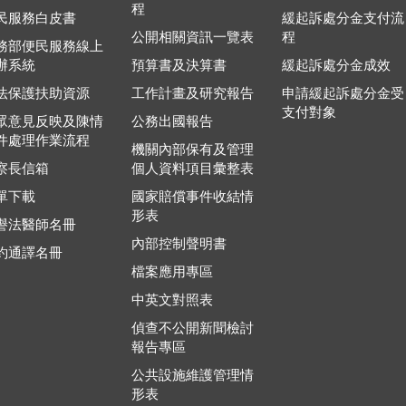
程
民服務白皮書
緩起訴處分金支付流
公開相關資訊一覽表
程
務部便民服務線上
辦系統
預算書及決算書
緩起訴處分金成效
法保護扶助資源
工作計畫及研究報告
申請緩起訴處分金受
支付對象
眾意見反映及陳情
公務出國報告
件處理作業流程
機關內部保有及管理
察長信箱
個人資料項目彙整表
單下載
國家賠償事件收結情
形表
譽法醫師名冊
內部控制聲明書
約通譯名冊
檔案應用專區
中英文對照表
偵查不公開新聞檢討
報告專區
公共設施維護管理情
形表