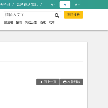
法務部
緊急連絡電話
Ａ-
Ａ
Ａ+
聲請書
拍賣
偵結公告
酒駕
戒毒
回上一頁
友善列印