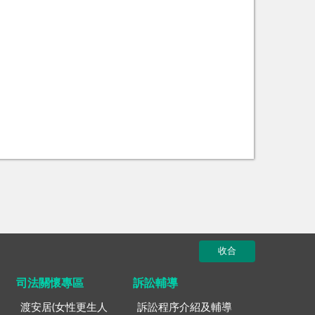
收合
司法關懷專區
訴訟輔導
渡安居(女性更生人
訴訟程序介紹及輔導