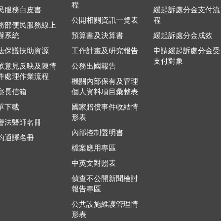
程
民服務白皮書
緩起訴處分金支付流
公開相關資訊一覽表
程
務部便民服務線上
辦系統
預算書及決算書
緩起訴處分金成效
法保護扶助資源
工作計畫及研究報告
申請緩起訴處分金受
支付對象
眾意見反映及陳情
公務出國報告
件處理作業流程
機關內部保有及管理
察長信箱
個人資料項目彙整表
單下載
國家賠償事件收結情
形表
譽法醫師名冊
內部控制聲明書
約通譯名冊
檔案應用專區
中英文對照表
偵查不公開新聞檢討
報告專區
公共設施維護管理情
形表