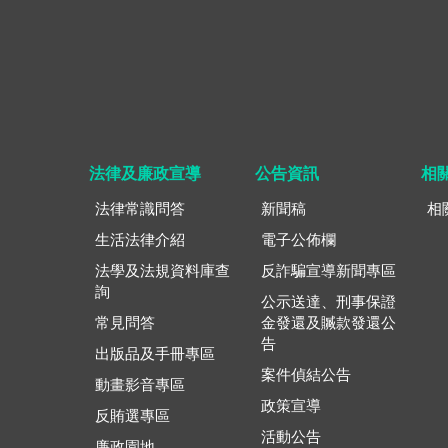
法律及廉政宣導
公告資訊
相
法律常識問答
新聞稿
相
生活法律介紹
電子公佈欄
法學及法規資料庫查
反詐騙宣導新聞專區
詢
公示送達、刑事保證
常見問答
金發還及贓款發還公
告
出版品及手冊專區
案件偵結公告
動畫影音專區
政策宣導
反賄選專區
活動公告
廉政園地