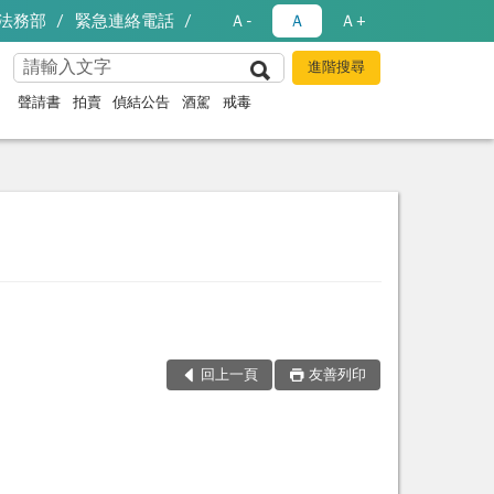
法務部
緊急連絡電話
Ａ-
Ａ
Ａ+
聲請書
拍賣
偵結公告
酒駕
戒毒
回上一頁
友善列印