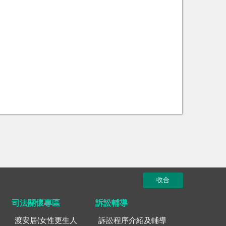
收合
司法關懷專區
訴訟輔導
渡安居(女性更生人
訴訟程序介紹及輔導