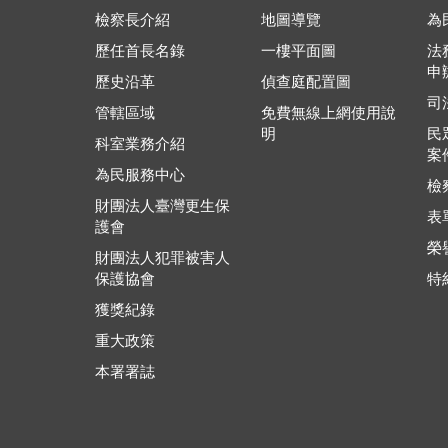
檢察長介紹
地圖導覽
為
歷任首長名錄
一樓平面圖
法
申
歷史沿革
偵查庭配置圖
司
管轄區域
免費無線上網使用說
明
民
科室業務介紹
案
為民服務中心
檢
財團法人臺灣更生保
表
護會
榮
財團法人犯罪被害人
保護協會
特
獲獎紀錄
重大政策
本署署誌