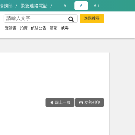
法務部
緊急連絡電話
Ａ-
Ａ
Ａ+
聲請書
拍賣
偵結公告
酒駕
戒毒
回上一頁
友善列印