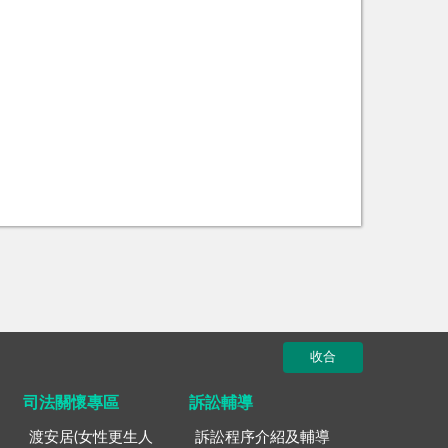
收合
司法關懷專區
訴訟輔導
渡安居(女性更生人
訴訟程序介紹及輔導