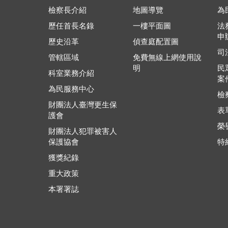
檢察長介紹
地圖導覽
為
歷任首長名錄
一樓平面圖
法
申
歷史沿革
偵查庭配置圖
司
管轄區域
免費無線上網使用說
明
民
科室業務介紹
案
為民服務中心
檢
財團法人臺灣更生保
表
護會
榮
財團法人犯罪被害人
保護協會
特
獲獎紀錄
重大政策
本署署誌