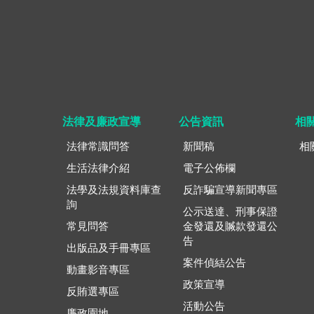
法律及廉政宣導
公告資訊
相
法律常識問答
新聞稿
相
生活法律介紹
電子公佈欄
法學及法規資料庫查
反詐騙宣導新聞專區
詢
公示送達、刑事保證
常見問答
金發還及贓款發還公
告
出版品及手冊專區
案件偵結公告
動畫影音專區
政策宣導
反賄選專區
活動公告
廉政園地