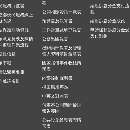
程
民服務白皮書
緩起訴處分金支付流
公開相關資訊一覽表
程
務部便民服務線上
辦系統
預算書及決算書
緩起訴處分金成效
法保護扶助資源
工作計畫及研究報告
申請緩起訴處分金受
支付對象
眾意見反映及陳情
公務出國報告
件處理作業流程
機關內部保有及管理
察長信箱
個人資料項目彙整表
單下載
國家賠償事件收結情
形表
譽法醫師名冊
內部控制聲明書
約通譯名冊
檔案應用專區
中英文對照表
偵查不公開新聞檢討
報告專區
公共設施維護管理情
形表