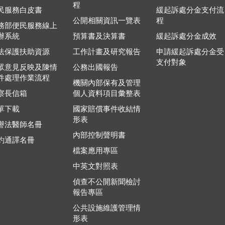
程
民服務白皮書
緩起訴處分金支付流
公開相關資訊一覽表
程
務部便民服務線上
辦系統
預算書及決算書
緩起訴處分金成效
法保護扶助資源
工作計畫及研究報告
申請緩起訴處分金受
支付對象
眾意見反映及陳情
公務出國報告
件處理作業流程
機關內部保有及管理
察長信箱
個人資料項目彙整表
單下載
國家賠償事件收結情
形表
譽法醫師名冊
內部控制聲明書
約通譯名冊
檔案應用專區
中英文對照表
偵查不公開新聞檢討
報告專區
公共設施維護管理情
形表