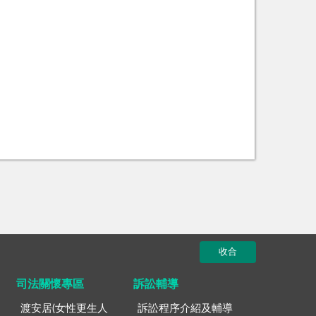
收合
司法關懷專區
訴訟輔導
渡安居(女性更生人
訴訟程序介紹及輔導