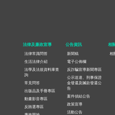
法律及廉政宣導
公告資訊
相
法律常識問答
新聞稿
相
生活法律介紹
電子公佈欄
法學及法規資料庫查
反詐騙宣導新聞專區
詢
公示送達、刑事保證
常見問答
金發還及贓款發還公
告
出版品及手冊專區
案件偵結公告
動畫影音專區
政策宣導
反賄選專區
活動公告
廉政園地