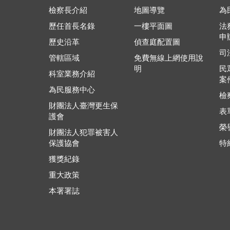
檢察長介紹
地圖導覽
為
歷任首長名錄
一樓平面圖
法
申
歷史沿革
偵查庭配置圖
司
管轄區域
免費無線上網使用說
明
民
科室業務介紹
案
為民服務中心
檢
財團法人臺灣更生保
表
護會
榮
財團法人犯罪被害人
保護協會
特
獲獎紀錄
重大政策
本署署誌