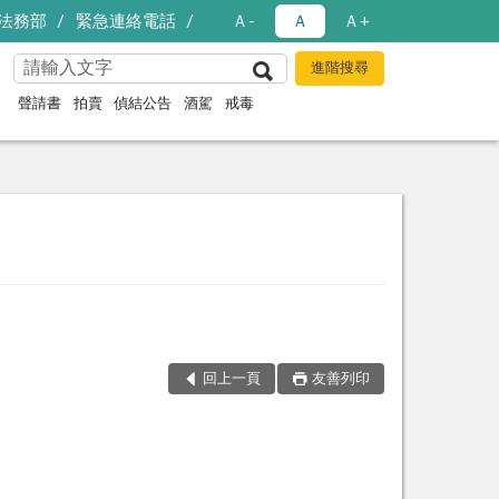
法務部
緊急連絡電話
Ａ-
Ａ
Ａ+
聲請書
拍賣
偵結公告
酒駕
戒毒
回上一頁
友善列印