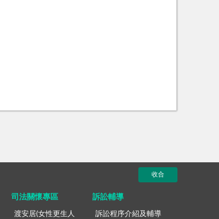
收合
司法關懷專區
訴訟輔導
渡安居(女性更生人
訴訟程序介紹及輔導