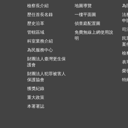
檢察長介紹
地圖導覽
為
歷任首長名錄
一樓平面圖
法
申
歷史沿革
偵查庭配置圖
司
管轄區域
免費無線上網使用說
明
民
科室業務介紹
案
為民服務中心
檢
財團法人臺灣更生保
表
護會
榮
財團法人犯罪被害人
保護協會
特
獲獎紀錄
重大政策
本署署誌