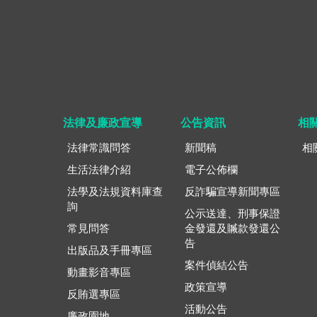
法律及廉政宣導
公告資訊
相
法律常識問答
新聞稿
相
生活法律介紹
電子公佈欄
法學及法規資料庫查
反詐騙宣導新聞專區
詢
公示送達、刑事保證
常見問答
金發還及贓款發還公
告
出版品及手冊專區
案件偵結公告
動畫影音專區
政策宣導
反賄選專區
活動公告
廉政園地