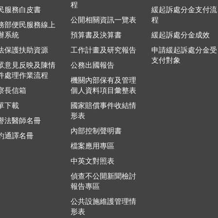
程
民服務白皮書
緩起訴處分金支付流
公開相關資訊一覽表
程
務部便民服務線上
辦系統
預算書及決算書
緩起訴處分金成效
法保護扶助資源
工作計畫及研究報告
申請緩起訴處分金受
支付對象
眾意見反映及陳情
公務出國報告
件處理作業流程
機關內部保有及管理
察長信箱
個人資料項目彙整表
單下載
國家賠償事件收結情
形表
譽法醫師名冊
內部控制聲明書
約通譯名冊
檔案應用專區
中英文對照表
偵查不公開新聞檢討
報告專區
公共設施維護管理情
形表