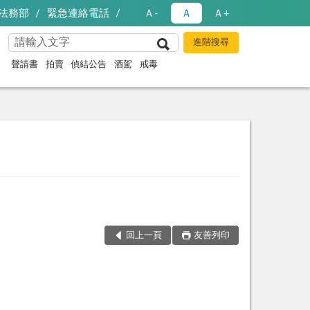
法務部
緊急連絡電話
Ａ-
Ａ
Ａ+
聲請書
拍賣
偵結公告
酒駕
戒毒
回上一頁
友善列印