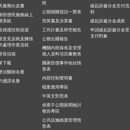
程
民服務白皮書
緩起訴處分金支付流
公開相關資訊一覽表
程
務部便民服務線上
辦系統
預算書及決算書
緩起訴處分金成效
法保護扶助資源
工作計畫及研究報告
申請緩起訴處分金受
支付對象
眾意見反映及陳情
公務出國報告
件處理作業流程
機關內部保有及管理
察長信箱
個人資料項目彙整表
單下載
國家賠償事件收結情
形表
譽法醫師名冊
內部控制聲明書
約通譯名冊
檔案應用專區
中英文對照表
偵查不公開新聞檢討
報告專區
公共設施維護管理情
形表