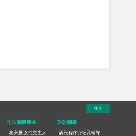
收合
司法關懷專區
訴訟輔導
渡安居(女性更生人
訴訟程序介紹及輔導