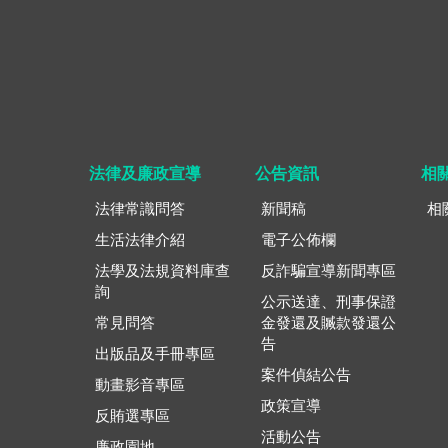
法律及廉政宣導
公告資訊
相
法律常識問答
新聞稿
相
生活法律介紹
電子公佈欄
法學及法規資料庫查
反詐騙宣導新聞專區
詢
公示送達、刑事保證
常見問答
金發還及贓款發還公
告
出版品及手冊專區
案件偵結公告
動畫影音專區
政策宣導
反賄選專區
活動公告
廉政園地