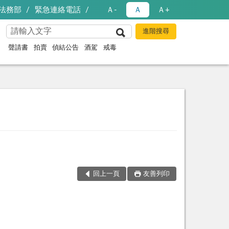
法務部
緊急連絡電話
Ａ-
Ａ
Ａ+
聲請書
拍賣
偵結公告
酒駕
戒毒
回上一頁
友善列印