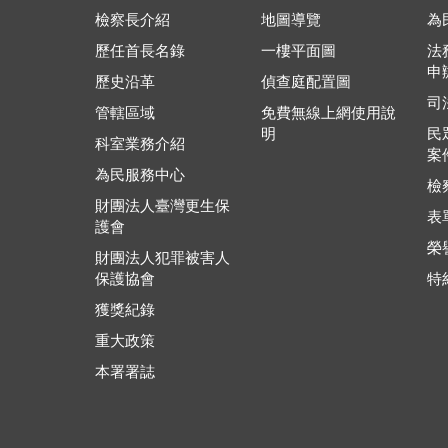
檢察長介紹
地圖導覽
為
歷任首長名錄
一樓平面圖
法
申
歷史沿革
偵查庭配置圖
司
管轄區域
免費無線上網使用說
明
民
科室業務介紹
案
為民服務中心
檢
財團法人臺灣更生保
表
護會
榮
財團法人犯罪被害人
保護協會
特
獲獎紀錄
重大政策
本署署誌