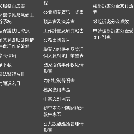
程
民服務白皮書
緩起訴處分金支付流
公開相關資訊一覽表
程
務部便民服務線上
辦系統
預算書及決算書
緩起訴處分金成效
法保護扶助資源
工作計畫及研究報告
申請緩起訴處分金受
支付對象
眾意見反映及陳情
公務出國報告
件處理作業流程
機關內部保有及管理
察長信箱
個人資料項目彙整表
單下載
國家賠償事件收結情
形表
譽法醫師名冊
內部控制聲明書
約通譯名冊
檔案應用專區
中英文對照表
偵查不公開新聞檢討
報告專區
公共設施維護管理情
形表