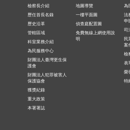
檢察長介紹
地圖導覽
為
歷任首長名錄
一樓平面圖
法
申
歷史沿革
偵查庭配置圖
司
管轄區域
免費無線上網使用說
明
民
科室業務介紹
案
為民服務中心
檢
財團法人臺灣更生保
表
護會
榮
財團法人犯罪被害人
保護協會
特
獲獎紀錄
重大政策
本署署誌