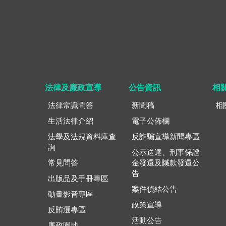
法律及廉政宣導
公告資訊
相
法律常識問答
新聞稿
相
生活法律介紹
電子公佈欄
法學及法規資料庫查
反詐騙宣導新聞專區
詢
公示送達、刑事保證
常見問答
金發還及贓款發還公
告
出版品及手冊專區
案件偵結公告
動畫影音專區
政策宣導
反賄選專區
活動公告
廉政園地