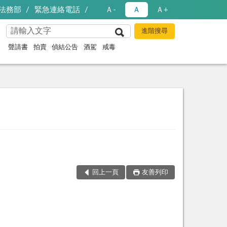
法務部
緊急連絡電話
Ａ-
Ａ
Ａ+
聲請書
拍賣
偵結公告
酒駕
戒毒
回上一頁
友善列印