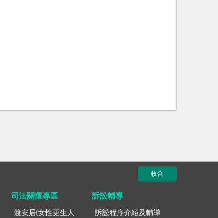
收合
司法關懷專區
訴訟輔導
渡安居(女性更生人
訴訟程序介紹及輔導